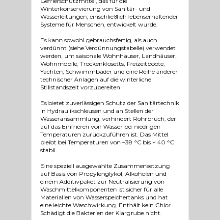
Gefrierschutzmittel, das für die
Winterkonservierung von Sanitär- und
Wasserleitungen, einschließlich lebenserhaltender
Systeme für Menschen, entwickelt wurde.
Es kann sowohl gebrauchsfertig, als auch
verdünnt (siehe Verdünnungstabelle) verwendet
werden, um saisonale Wohnhäuser, Landhäuser,
Wohnmobile, Trockenklosetts, Freizeitboote,
Yachten, Schwimmbäder und eine Reihe anderer
technischer Anlagen auf die winterliche
Stillstandszeit vorzubereiten.
Es bietet zuverlässigen Schutz der Sanitärtechnik
in Hydraulikschleusen und an Stellen der
Wasseransammlung, verhindert Rohrbruch, der
auf das Einfrieren von Wasser bei niedrigen
Temperaturen zurückzuführen ist. Das Mittel
bleibt bei Temperaturen von –38 °C bis + 40 °C
stabil.
Eine speziell ausgewählte Zusammensetzung
auf Basis von Propylenglykol, Alkoholen und
einem Additivpaket zur Neutralisierung von
Waschmittelkomponenten ist sicher für alle
Materialien von Wasserspeichertanks und hat
eine leichte Waschwirkung. Enthält kein Chlor.
Schädigt die Bakterien der Klärgrube nicht.