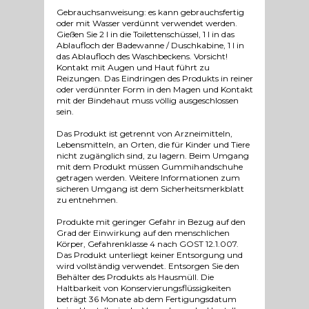
Gebrauchsanweisung: es kann gebrauchsfertig
oder mit Wasser verdünnt verwendet werden.
Gießen Sie 2 l in die Toilettenschüssel, 1 l in das
Ablaufloch der Badewanne / Duschkabine, 1 l in
das Ablaufloch des Waschbeckens. Vorsicht!
Kontakt mit Augen und Haut führt zu
Reizungen. Das Eindringen des Produkts in reiner
oder verdünnter Form in den Magen und Kontakt
mit der Bindehaut muss völlig ausgeschlossen
sein.
Das Produkt ist getrennt von Arzneimitteln,
Lebensmitteln, an Orten, die für Kinder und Tiere
nicht zugänglich sind, zu lagern. Beim Umgang
mit dem Produkt müssen Gummihandschuhe
getragen werden. Weitere Informationen zum
sicheren Umgang ist dem Sicherheitsmerkblatt
zu entnehmen.
Produkte mit geringer Gefahr in Bezug auf den
Grad der Einwirkung auf den menschlichen
Körper, Gefahrenklasse 4 nach GOST 12.1.007.
Das Produkt unterliegt keiner Entsorgung und
wird vollständig verwendet. Entsorgen Sie den
Behälter des Produkts als Hausmüll. Die
Haltbarkeit von Konservierungsflüssigkeiten
beträgt 36 Monate ab dem Fertigungsdatum