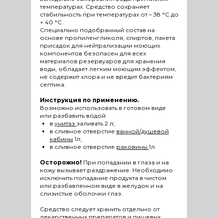
температурах. Средство сохраняет
стабильность при температурах от – 38 °С до
+ 40 °С.
Специально подобранный состав на
основе пропиленгликоля, спиртов, пакета
присадок для нейтрализации моющих
компонентов безопасен для всех
материалов резервуаров для хранения
воды, обладает легким моющим эффектом,
не содержит хлора и не вредит бактериям
септика.
Инструкция по применению.
Возможно использовать в готовом виде
или разбавить водой:
в
унитаз
заливать 2 л;
в сливное отверстие
ванной/душевой
кабины
1л;
в сливное отверстие
раковины
1л.
Осторожно!
При попадании в глаза и на
кожу вызывает раздражение. Необходимо
исключить попадание продукта в чистом
или разбавленном виде в желудок и на
слизистые оболочки глаз.
Средство следует хранить отдельно от
лекарственных препаратов и пищевых