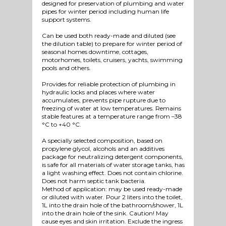
designed for preservation of plumbing and water
pipes for winter period including human life
support systems.
Can be used both ready-made and diluted (see
the dilution table) to prepare for winter period of
seasonal homes downtime, cottages,
motorhomes, toilets, cruisers, yachts, swimming
pools and others.
Provides for reliable protection of plumbing in
hydraulic locks and places where water
accumulates, prevents pipe rupture due to
freezing of water at low temperatures. Remains
stable features at a temperature range from –38
°C to +40 °C.
A specially selected composition, based on
propylene glycol, alcohols and an additives
package for neutralizing detergent components,
is safe for all materials of water storage tanks, has
a light washing effect. Does not contain chlorine.
Does not harm septic tank bacteria.
Method of application: may be used ready-made
or diluted with water. Pour 2 liters into the toilet,
1L into the drain hole of the bathroom/shower, 1L
into the drain hole of the sink. Caution! May
cause eyes and skin irritation. Exclude the ingress