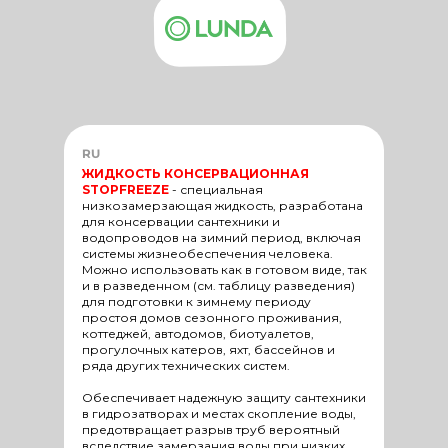
RU
ЖИДКОСТЬ КОНСЕРВАЦИОННАЯ
STOPFREEZE
-
специальная
низкозамерзающая жидкость, разработана
для консервации сантехники и
водопроводов на зимний период, включая
системы жизнеобеспечения человека.
Можно использовать как в готовом виде, так
и в разведенном (см. таблицу разведения)
для подготовки к зимнему периоду
простоя домов сезонного проживания,
коттеджей, автодомов, биотуалетов,
прогулочных катеров, яхт, бассейнов и
ряда других технических систем.
Обеспечивает надежную защиту сантехники
в гидрозатворах и местах скопление воды,
предотвращает разрыв труб вероятный
вследствие замерзания воды при низких