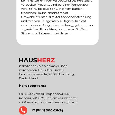
beim Hersteller in der Verpackung des Herstellers.
Verpackte Produkte sind bei einer Temperatur
von -38 °C bis plus 35 °C in einem kühlen,
trockenen Raum, geschützt vor
Umwelteinflüssen, direkter Sonneneinstrahlung
und fern von Heizgeräten zu lagern. In dicht
verschlossener Originalverpackung, getrennt von
organischen Produkten, brennbaren Stoffen,
Säuren und Lebensmitteln lagern.
Изготовлено по заказу и под
контролем HausHerz GmbH,
Hermannstrasse 14, 20095 Hamburg,
Deutschland.
Изготовитель:
ООО «Хаусхерц корпорэйшн»,
Россия, 249039, Калужская область,
г. Обнинск, Киевское шоссе, дом 51.
+7 (800) 300-26-26