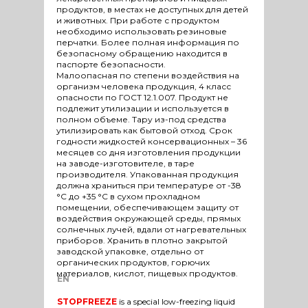
продуктов, в местах не доступных для детей
и животных. При работе с продуктом
необходимо использовать резиновые
перчатки. Более полная информация по
безопасному обращению находится в
паспорте безопасности.
Малоопасная по степени воздействия на
организм человека продукция, 4 класс
опасности по ГОСТ 12.1.007. Продукт не
подлежит утилизации и используется в
полном объеме. Тару из-под средства
утилизировать как бытовой отход. Срок
годности жидкостей консервационных – 36
месяцев со дня изготовления продукции
на заводе-изготовителе, в таре
производителя. Упакованная продукция
должна храниться при температуре от -38
°С до +35 °С в сухом прохладном
помещении, обеспечивающем защиту от
воздействия окружающей среды, прямых
солнечных лучей, вдали от нагревательных
приборов. Хранить в плотно закрытой
заводской упаковке, отдельно от
органических продуктов, горючих
материалов, кислот, пищевых продуктов.
EN
STOPFREEZE
is a special low-freezing liquid