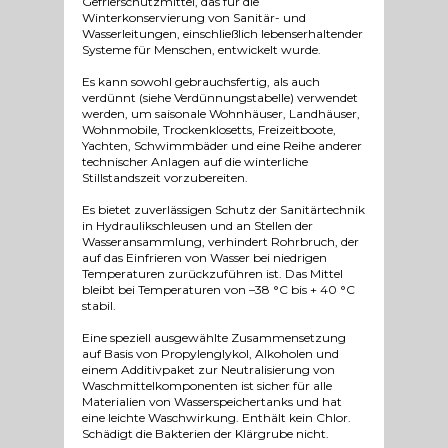
Gefrierschutzmittel, das für die
Winterkonservierung von Sanitär- und
Wasserleitungen, einschließlich lebenserhaltender
Systeme für Menschen, entwickelt wurde.
Es kann sowohl gebrauchsfertig, als auch
verdünnt (siehe Verdünnungstabelle) verwendet
werden, um saisonale Wohnhäuser, Landhäuser,
Wohnmobile, Trockenklosetts, Freizeitboote,
Yachten, Schwimmbäder und eine Reihe anderer
technischer Anlagen auf die winterliche
Stillstandszeit vorzubereiten.
Es bietet zuverlässigen Schutz der Sanitärtechnik
in Hydraulikschleusen und an Stellen der
Wasseransammlung, verhindert Rohrbruch, der
auf das Einfrieren von Wasser bei niedrigen
Temperaturen zurückzuführen ist. Das Mittel
bleibt bei Temperaturen von –38 °C bis + 40 °C
stabil.
Eine speziell ausgewählte Zusammensetzung
auf Basis von Propylenglykol, Alkoholen und
einem Additivpaket zur Neutralisierung von
Waschmittelkomponenten ist sicher für alle
Materialien von Wasserspeichertanks und hat
eine leichte Waschwirkung. Enthält kein Chlor.
Schädigt die Bakterien der Klärgrube nicht.