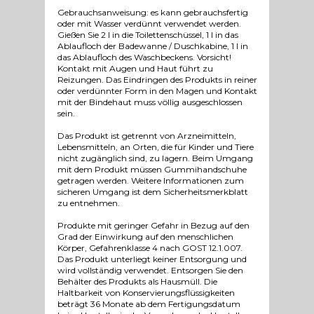
Gebrauchsanweisung: es kann gebrauchsfertig
oder mit Wasser verdünnt verwendet werden.
Gießen Sie 2 l in die Toilettenschüssel, 1 l in das
Ablaufloch der Badewanne / Duschkabine, 1 l in
das Ablaufloch des Waschbeckens. Vorsicht!
Kontakt mit Augen und Haut führt zu
Reizungen. Das Eindringen des Produkts in reiner
oder verdünnter Form in den Magen und Kontakt
mit der Bindehaut muss völlig ausgeschlossen
sein.
Das Produkt ist getrennt von Arzneimitteln,
Lebensmitteln, an Orten, die für Kinder und Tiere
nicht zugänglich sind, zu lagern. Beim Umgang
mit dem Produkt müssen Gummihandschuhe
getragen werden. Weitere Informationen zum
sicheren Umgang ist dem Sicherheitsmerkblatt
zu entnehmen.
Produkte mit geringer Gefahr in Bezug auf den
Grad der Einwirkung auf den menschlichen
Körper, Gefahrenklasse 4 nach GOST 12.1.007.
Das Produkt unterliegt keiner Entsorgung und
wird vollständig verwendet. Entsorgen Sie den
Behälter des Produkts als Hausmüll. Die
Haltbarkeit von Konservierungsflüssigkeiten
beträgt 36 Monate ab dem Fertigungsdatum