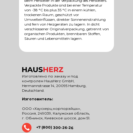
beim Hersteller in der Verpackung des Herstellers.
Verpackte Produkte sind bei einer Temperatur
von -38 °C bis plus 35 °C in einem kühlen,
trockenen Raum, geschützt vor
Umwelteinflüssen, direkter Sonneneinstrahlung
und fern von Heizgeräten zu lagern. In dicht
verschlossener Originalverpackung, getrennt von
organischen Produkten, brennbaren Stoffen,
Säuren und Lebensmitteln lagern.
Изготовлено по заказу и под
контролем HausHerz GmbH,
Hermannstrasse 14, 20095 Hamburg,
Deutschland.
Изготовитель:
ООО «Хаусхерц корпорэйшн»,
Россия, 249039, Калужская область,
г. Обнинск, Киевское шоссе, дом 51.
+7 (800) 300-26-26