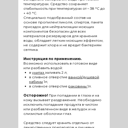
температурах. Средство сохраняет
стабильность при температурах от – 38 °С до
+ 40 °С.
Специально подобранный состав на
основе пропиленгликоля, спиртов, пакета
присадок для нейтрализации моющих
компонентов безопасен для всех
материалов резервуаров для хранения
воды, обладает легким моющим эффектом,
не содержит хлора и не вредит бактериям
септика.
Инструкция по применению.
Возможно использовать в готовом виде
или разбавить водой:
в
унитаз
заливать 2 л;
в сливное отверстие
ванной/душевой
кабины
1л;
в сливное отверстие
раковины
1л.
Осторожно!
При попадании в глаза и на
кожу вызывает раздражение. Необходимо
исключить попадание продукта в чистом
или разбавленном виде в желудок и на
слизистые оболочки глаз.
Средство следует хранить отдельно от
лекарственных препаратов и пищевых