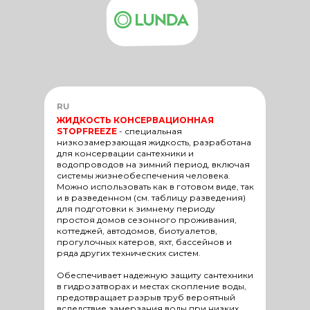
RU
ЖИДКОСТЬ КОНСЕРВАЦИОННАЯ
STOPFREEZE
-
специальная
низкозамерзающая жидкость, разработана
для консервации сантехники и
водопроводов на зимний период, включая
системы жизнеобеспечения человека.
Можно использовать как в готовом виде, так
и в разведенном (см. таблицу разведения)
для подготовки к зимнему периоду
простоя домов сезонного проживания,
коттеджей, автодомов, биотуалетов,
прогулочных катеров, яхт, бассейнов и
ряда других технических систем.
Обеспечивает надежную защиту сантехники
в гидрозатворах и местах скопление воды,
предотвращает разрыв труб вероятный
вследствие замерзания воды при низких