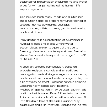
designed for preservation of plumbing and water
pipes for winter period including human life
support systems.
Can be used both ready-made and diluted (see
the dilution table) to prepare for winter period of
seasonal homes downtime, cottages,
motorhomes, toilets, cruisers, yachts, swimming
pools and others.
Provides for reliable protection of plumbing in
hydraulic locks and places where water
accumulates, prevents pipe rupture due to
freezing of water at low temperatures. Remains
stable features at a temperature range from –38
°C to +40 °C.
A specially selected composition, based on
propylene glycol, alcohols and an additives
package for neutralizing detergent components,
is safe for all materials of water storage tanks, has
a light washing effect. Does not contain chlorine.
Does not harm septic tank bacteria.
Method of application: may be used ready-made
or diluted with water. Pour 2 liters into the toilet,
1L into the drain hole of the bathroom/shower, 1L
into the drain hole of the sink. Caution! May
cause eyes and skin irritation. Exclude the ingress