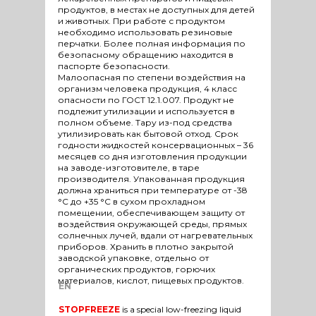
продуктов, в местах не доступных для детей
и животных. При работе с продуктом
необходимо использовать резиновые
перчатки. Более полная информация по
безопасному обращению находится в
паспорте безопасности.
Малоопасная по степени воздействия на
организм человека продукция, 4 класс
опасности по ГОСТ 12.1.007. Продукт не
подлежит утилизации и используется в
полном объеме. Тару из-под средства
утилизировать как бытовой отход. Срок
годности жидкостей консервационных – 36
месяцев со дня изготовления продукции
на заводе-изготовителе, в таре
производителя. Упакованная продукция
должна храниться при температуре от -38
°С до +35 °С в сухом прохладном
помещении, обеспечивающем защиту от
воздействия окружающей среды, прямых
солнечных лучей, вдали от нагревательных
приборов. Хранить в плотно закрытой
заводской упаковке, отдельно от
органических продуктов, горючих
материалов, кислот, пищевых продуктов.
EN
STOPFREEZE
is a special low-freezing liquid