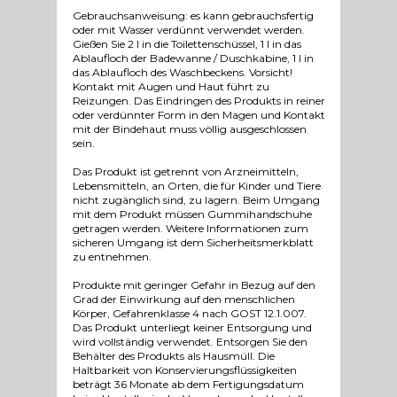
Gebrauchsanweisung: es kann gebrauchsfertig
oder mit Wasser verdünnt verwendet werden.
Gießen Sie 2 l in die Toilettenschüssel, 1 l in das
Ablaufloch der Badewanne / Duschkabine, 1 l in
das Ablaufloch des Waschbeckens. Vorsicht!
Kontakt mit Augen und Haut führt zu
Reizungen. Das Eindringen des Produkts in reiner
oder verdünnter Form in den Magen und Kontakt
mit der Bindehaut muss völlig ausgeschlossen
sein.
Das Produkt ist getrennt von Arzneimitteln,
Lebensmitteln, an Orten, die für Kinder und Tiere
nicht zugänglich sind, zu lagern. Beim Umgang
mit dem Produkt müssen Gummihandschuhe
getragen werden. Weitere Informationen zum
sicheren Umgang ist dem Sicherheitsmerkblatt
zu entnehmen.
Produkte mit geringer Gefahr in Bezug auf den
Grad der Einwirkung auf den menschlichen
Körper, Gefahrenklasse 4 nach GOST 12.1.007.
Das Produkt unterliegt keiner Entsorgung und
wird vollständig verwendet. Entsorgen Sie den
Behälter des Produkts als Hausmüll. Die
Haltbarkeit von Konservierungsflüssigkeiten
beträgt 36 Monate ab dem Fertigungsdatum