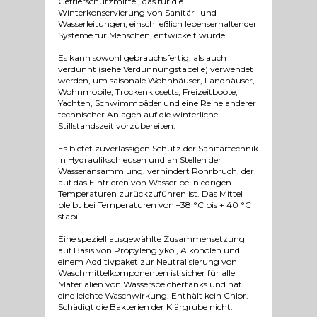
Gefrierschutzmittel, das für die
Winterkonservierung von Sanitär- und
Wasserleitungen, einschließlich lebenserhaltender
Systeme für Menschen, entwickelt wurde.
Es kann sowohl gebrauchsfertig, als auch
verdünnt (siehe Verdünnungstabelle) verwendet
werden, um saisonale Wohnhäuser, Landhäuser,
Wohnmobile, Trockenklosetts, Freizeitboote,
Yachten, Schwimmbäder und eine Reihe anderer
technischer Anlagen auf die winterliche
Stillstandszeit vorzubereiten.
Es bietet zuverlässigen Schutz der Sanitärtechnik
in Hydraulikschleusen und an Stellen der
Wasseransammlung, verhindert Rohrbruch, der
auf das Einfrieren von Wasser bei niedrigen
Temperaturen zurückzuführen ist. Das Mittel
bleibt bei Temperaturen von –38 °C bis + 40 °C
stabil.
Eine speziell ausgewählte Zusammensetzung
auf Basis von Propylenglykol, Alkoholen und
einem Additivpaket zur Neutralisierung von
Waschmittelkomponenten ist sicher für alle
Materialien von Wasserspeichertanks und hat
eine leichte Waschwirkung. Enthält kein Chlor.
Schädigt die Bakterien der Klärgrube nicht.