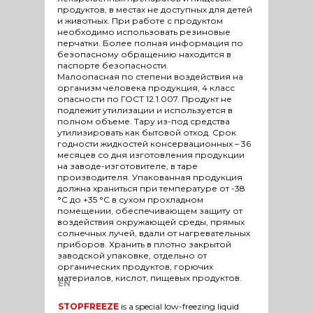
продуктов, в местах не доступных для детей
и животных. При работе с продуктом
необходимо использовать резиновые
перчатки. Более полная информация по
безопасному обращению находится в
паспорте безопасности.
Малоопасная по степени воздействия на
организм человека продукция, 4 класс
опасности по ГОСТ 12.1.007. Продукт не
подлежит утилизации и используется в
полном объеме. Тару из-под средства
утилизировать как бытовой отход. Срок
годности жидкостей консервационных – 36
месяцев со дня изготовления продукции
на заводе-изготовителе, в таре
производителя. Упакованная продукция
должна храниться при температуре от -38
°С до +35 °С в сухом прохладном
помещении, обеспечивающем защиту от
воздействия окружающей среды, прямых
солнечных лучей, вдали от нагревательных
приборов. Хранить в плотно закрытой
заводской упаковке, отдельно от
органических продуктов, горючих
материалов, кислот, пищевых продуктов.
EN
STOPFREEZE
is a special low-freezing liquid