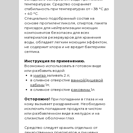
температурах. Средство сохраняет
стабильность при температурах от – 38 °С до
+ 40 °С.
Специально подобранный состав на
основе пропиленгликоля, спиртов, пакета
присадок для нейтрализации моющих
компонентов безопасен для всех
материалов резервуаров для хранения
воды, обладает легким моющим эффектом,
не содержит хлора и не вредит бактериям
септика.
Инструкция по применению.
Возможно использовать в готовом виде
или разбавить водой:
в
унитаз
заливать 2 л;
в сливное отверстие
ванной/душевой
кабины
1л;
в сливное отверстие
раковины
1л.
Осторожно!
При попадании в глаза и на
кожу вызывает раздражение. Необходимо
исключить попадание продукта в чистом
или разбавленном виде в желудок и на
слизистые оболочки глаз.
Средство следует хранить отдельно от
лекарственных препаратов и пищевых