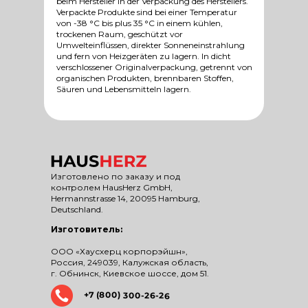
beim Hersteller in der Verpackung des Herstellers.
Verpackte Produkte sind bei einer Temperatur
von -38 °C bis plus 35 °C in einem kühlen,
trockenen Raum, geschützt vor
Umwelteinflüssen, direkter Sonneneinstrahlung
und fern von Heizgeräten zu lagern. In dicht
verschlossener Originalverpackung, getrennt von
organischen Produkten, brennbaren Stoffen,
Säuren und Lebensmitteln lagern.
Изготовлено по заказу и под
контролем HausHerz GmbH,
Hermannstrasse 14, 20095 Hamburg,
Deutschland.
Изготовитель:
ООО «Хаусхерц корпорэйшн»,
Россия, 249039, Калужская область,
г. Обнинск, Киевское шоссе, дом 51.
+7 (800) 300-26-26