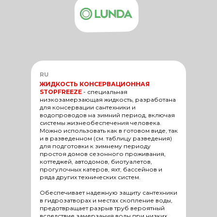
RU
ЖИДКОСТЬ КОНСЕРВАЦИОННАЯ
STOPFREEZE
-
специальная
низкозамерзающая жидкость, разработана
для консервации сантехники и
водопроводов на зимний период, включая
системы жизнеобеспечения человека.
Можно использовать как в готовом виде, так
и в разведенном (см. таблицу разведения)
для подготовки к зимнему периоду
простоя домов сезонного проживания,
коттеджей, автодомов, биотуалетов,
прогулочных катеров, яхт, бассейнов и
ряда других технических систем.
Обеспечивает надежную защиту сантехники
в гидрозатворах и местах скопление воды,
предотвращает разрыв труб вероятный
вследствие замерзания воды при низких