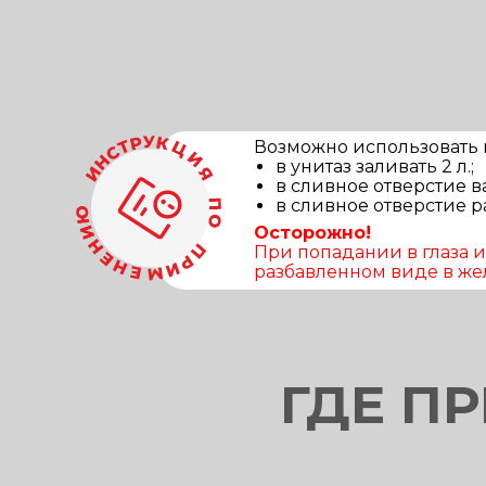
Возможно использовать в
в унитаз заливать 2 л.;
в сливное отверстие в
в сливное отверстие р
Осторожно!
При попадании в глаза 
разбавленном виде в жел
ГДЕ П