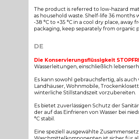
The product is referred to low-hazard materi
as household waste. Shelf-life 36 months 
-38 °C to +35 °C in a cool dry place, away 
packaging, keep separately from organic p
DE
Die Konservierungsflüssigkeit STOPF
Wasserleitungen, einschließlich lebenser
Es kann sowohl gebrauchsfertig, als auc
Landhäuser, Wohnmobile, Trockenklosetts
winterliche Stillstandszeit vorzubereiten.
Es bietet zuverlässigen Schutz der Sanit
der auf das Einfrieren von Wasser bei nie
°C stabil.
Eine speziell ausgewählte Zusammensetzu
Waschmittelkomponenten ist sicher für al