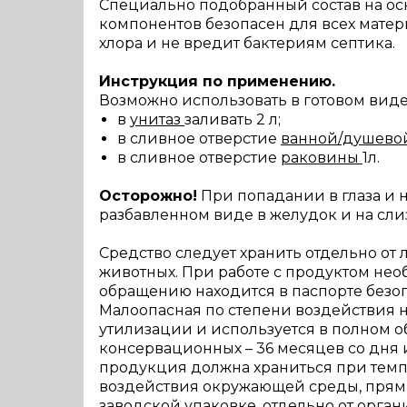
Специально подобранный состав на ос
компонентов безопасен для всех мате
хлора и не вредит бактериям септика.
Инструкция по применению.
Возможно использовать в готовом виде
в
унитаз
заливать 2 л;
в сливное отверстие
ванной/душево
в сливное отверстие
раковины
1л.
Осторожно!
При попадании в глаза и 
разбавленном виде в желудок и на сли
Средство следует хранить отдельно от 
животных. При работе с продуктом не
обращению находится в паспорте безоп
Малоопасная по степени воздействия на
утилизации и используется в полном о
консервационных – 36 месяцев со дня 
продукция должна храниться при темпе
воздействия окружающей среды, прямых
заводской упаковке, отдельно от орган