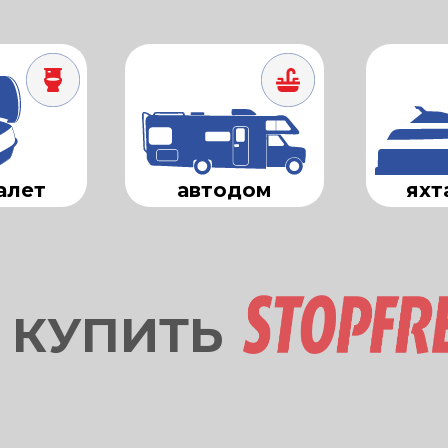
алет
автодом
яхт
 КУПИТЬ