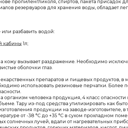
нове пропиленгликоля, спиртов, пакета присадок 
риалов резервуаров для хранения воды, обладает л
 или разбавить водой:
й кабины
1л;
на кожу вызывает раздражение. Необходимо исключ
зистые оболочки глаз.
лекарственных препаратов и пищевых продуктов, в м
обходимо использовать резиновые перчатки. Более
асности.
 организм человека продукция, 4 класс опасности п
бъеме. Тару из-под средства утилизировать как быт
изготовления продукции на заводе-изготовителе, в 
ратуре от -38 °С до +35 °С в сухом прохладном по
 солнечных лучей, вдали от нагревательных прибо
ических продуктов, горючих материалов, кислот, пи