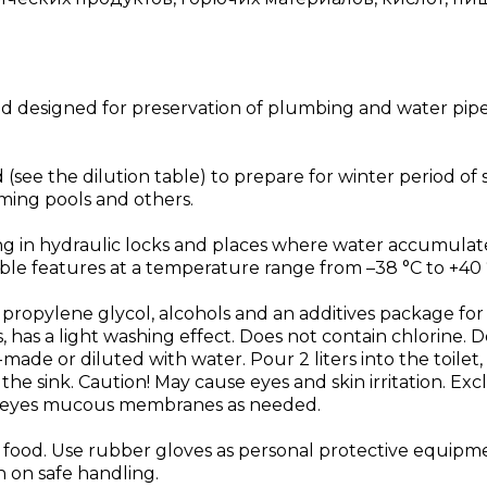
quid designed for preservation of plumbing and water pip
see the dilution table) to prepare for winter period o
mming pools and others.
ing in hydraulic locks and places where water accumulat
ble features at a temperature range from –38 °C to +40 
 propylene glycol, alcohols and an additives package fo
s, has a light washing effect. Does not contain chlorine. 
de or diluted with water. Pour 2 liters into the toilet, 1
the sink. Caution! May cause eyes and skin irritation. Ex
e eyes mucous membranes as needed.
d food. Use rubber gloves as personal protective equipme
n on safe handling.