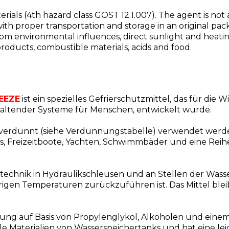
als (4th hazard class GOST 12.1.007). The agent is not a s
with proper transportation and storage in an original pa
from environmental influences, direct sunlight and heating
roducts, combustible materials, acids and food.
REEZE
ist ein spezielles Gefrierschutzmittel, das für die
haltender Systeme für Menschen, entwickelt wurde.
h verdünnt (siehe Verdünnungstabelle) verwendet werd
, Freizeitboote, Yachten, Schwimmbäder und eine Reihe
ärtechnik in Hydraulikschleusen und an Stellen der Wa
drigen Temperaturen zurückzuführen ist. Das Mittel blei
ng auf Basis von Propylenglykol, Alkoholen und einem 
le Materialien von Wasserspeichertanks und hat eine lei