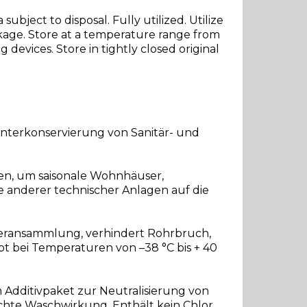
ubject to disposal. Fully utilized. Utilize
ckage. Store at a temperature range from
 devices. Store in tightly closed original
 Winterkonservierung von Sanitär- und
en, um saisonale Wohnhäuser,
 anderer technischer Anlagen auf die
sseransammlung, verhindert Rohrbruch,
bt bei Temperaturen von –38 °C bis + 40
Additivpaket zur Neutralisierung von
chte Waschwirkung. Enthält kein Chlor.