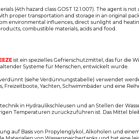
als (4th hazard class GOST 12.1.007). The agent is not a s
with proper transportation and storage in an original pa
from environmental influences, direct sunlight and heating
roducts, combustible materials, acids and food.
REEZE
ist ein spezielles Gefrierschutzmittel, das für die
haltender Systeme für Menschen, entwickelt wurde.
h verdünnt (siehe Verdünnungstabelle) verwendet werd
, Freizeitboote, Yachten, Schwimmbäder und eine Reihe
ärtechnik in Hydraulikschleusen und an Stellen der Wa
drigen Temperaturen zurückzuführen ist. Das Mittel blei
ng auf Basis von Propylenglykol, Alkoholen und einem 
le Materialien von Wasserspeichertanks und hat eine lei