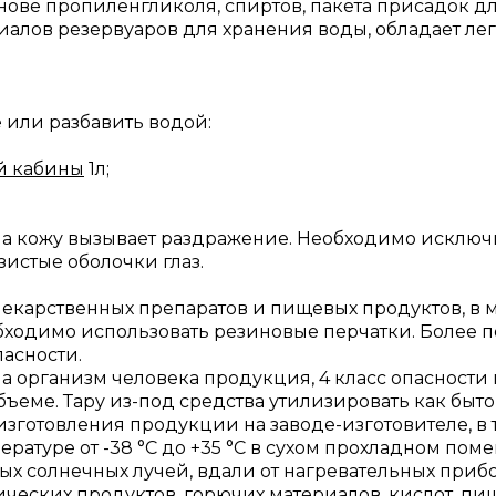
нове пропиленгликоля, спиртов, пакета присадок 
риалов резервуаров для хранения воды, обладает л
 или разбавить водой:
й кабины
1л;
на кожу вызывает раздражение. Необходимо исключ
зистые оболочки глаз.
лекарственных препаратов и пищевых продуктов, в м
обходимо использовать резиновые перчатки. Более
асности.
 организм человека продукция, 4 класс опасности п
бъеме. Тару из-под средства утилизировать как быт
изготовления продукции на заводе-изготовителе, в 
ратуре от -38 °С до +35 °С в сухом прохладном по
 солнечных лучей, вдали от нагревательных прибо
ических продуктов, горючих материалов, кислот, пи