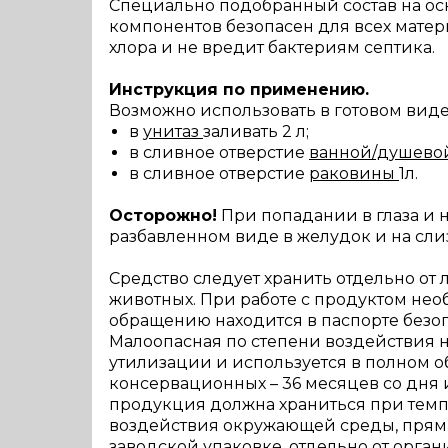
Специально подобранный состав на ос
компонентов безопасен для всех мате
хлора и не вредит бактериям септика.
Инструкция по применению.
Возможно использовать в готовом виде
в
унитаз
заливать 2 л;
в сливное отверстие
ванной/душево
в сливное отверстие
раковины
1л.
Осторожно!
При попадании в глаза и 
разбавленном виде в желудок и на сли
Средство следует хранить отдельно от 
животных. При работе с продуктом не
обращению находится в паспорте безоп
Малоопасная по степени воздействия на
утилизации и используется в полном о
консервационных – 36 месяцев со дня 
продукция должна храниться при темпе
воздействия окружающей среды, прямых
заводской упаковке, отдельно от орган