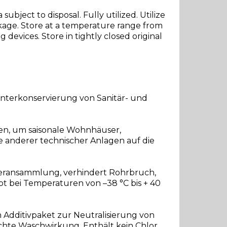
ubject to disposal. Fully utilized. Utilize
ckage. Store at a temperature range from
 devices. Store in tightly closed original
 Winterkonservierung von Sanitär- und
en, um saisonale Wohnhäuser,
 anderer technischer Anlagen auf die
sseransammlung, verhindert Rohrbruch,
bt bei Temperaturen von –38 °C bis + 40
Additivpaket zur Neutralisierung von
chte Waschwirkung. Enthält kein Chlor.