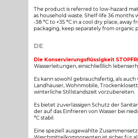
The product is referred to low-hazard materi
as household waste. Shelf-life 36 months 
-38 °C to +35 °C in a cool dry place, away 
packaging, keep separately from organic p
DE
Die Konservierungsflüssigkeit STOPF
Wasserleitungen, einschließlich lebenser
Es kann sowohl gebrauchsfertig, als auc
Landhäuser, Wohnmobile, Trockenklosetts
winterliche Stillstandszeit vorzubereiten.
Es bietet zuverlässigen Schutz der Sanit
der auf das Einfrieren von Wasser bei nie
°C stabil.
Eine speziell ausgewählte Zusammensetzu
Waschmittelkomponenten ist sicher für al