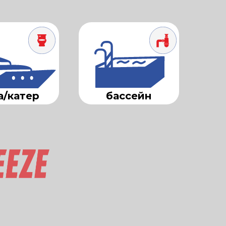
а/катер
бассейн