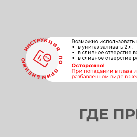
Возможно использовать в
в унитаз заливать 2 л.;
в сливное отверстие в
в сливное отверстие р
Осторожно!
При попадании в глаза 
разбавленном виде в жел
ГДЕ П