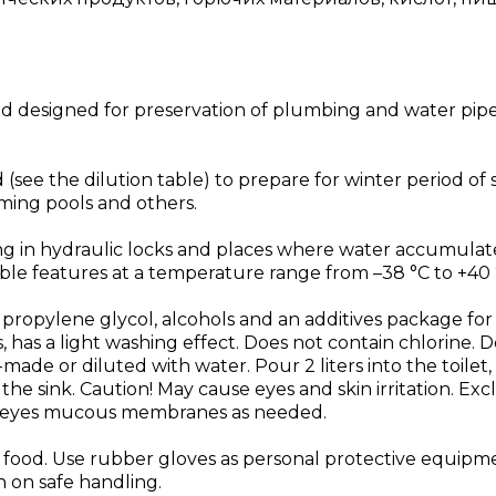
quid designed for preservation of plumbing and water pip
see the dilution table) to prepare for winter period o
mming pools and others.
ing in hydraulic locks and places where water accumulat
ble features at a temperature range from –38 °C to +40 
 propylene glycol, alcohols and an additives package fo
s, has a light washing effect. Does not contain chlorine. 
de or diluted with water. Pour 2 liters into the toilet, 1
the sink. Caution! May cause eyes and skin irritation. Ex
e eyes mucous membranes as needed.
d food. Use rubber gloves as personal protective equipme
n on safe handling.