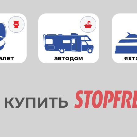
алет
автодом
яхт
 КУПИТЬ