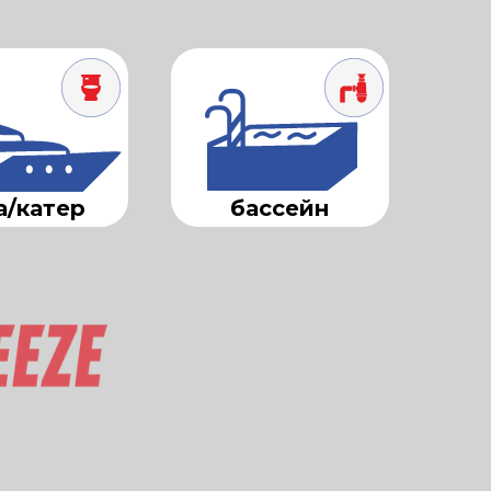
а/катер
бассейн