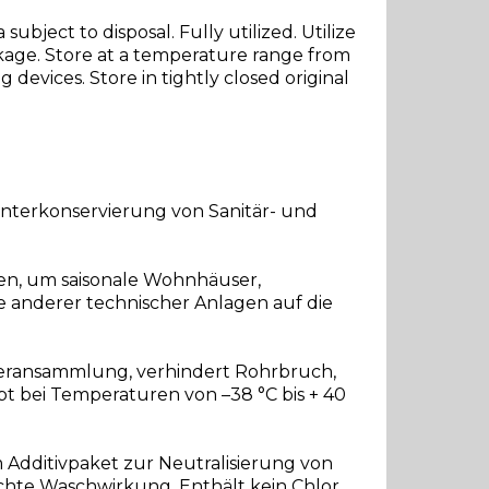
ubject to disposal. Fully utilized. Utilize
ckage. Store at a temperature range from
 devices. Store in tightly closed original
 Winterkonservierung von Sanitär- und
en, um saisonale Wohnhäuser,
 anderer technischer Anlagen auf die
sseransammlung, verhindert Rohrbruch,
bt bei Temperaturen von –38 °C bis + 40
Additivpaket zur Neutralisierung von
chte Waschwirkung. Enthält kein Chlor.