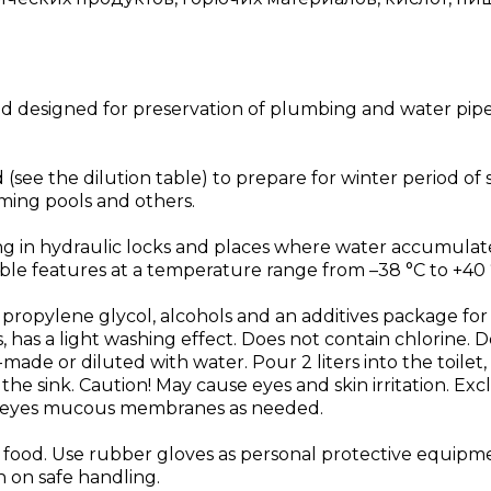
quid designed for preservation of plumbing and water pip
see the dilution table) to prepare for winter period o
mming pools and others.
ing in hydraulic locks and places where water accumulat
ble features at a temperature range from –38 °C to +40 
 propylene glycol, alcohols and an additives package fo
s, has a light washing effect. Does not contain chlorine. 
de or diluted with water. Pour 2 liters into the toilet, 1
the sink. Caution! May cause eyes and skin irritation. Ex
e eyes mucous membranes as needed.
d food. Use rubber gloves as personal protective equipme
n on safe handling.