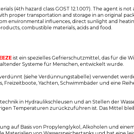
als (4th hazard class GOST 12.1.007). The agent is not a s
with proper transportation and storage in an original pa
from environmental influences, direct sunlight and heating
roducts, combustible materials, acids and food.
REEZE
ist ein spezielles Gefrierschutzmittel, das für die
haltender Systeme für Menschen, entwickelt wurde.
h verdünnt (siehe Verdünnungstabelle) verwendet werd
, Freizeitboote, Yachten, Schwimmbäder und eine Reihe
ärtechnik in Hydraulikschleusen und an Stellen der Wa
drigen Temperaturen zurückzuführen ist. Das Mittel blei
ng auf Basis von Propylenglykol, Alkoholen und einem 
le Materialien von Wasserspeichertanks und hat eine lei