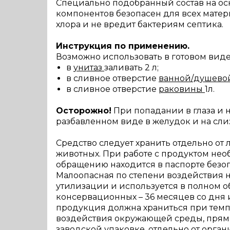
Специально подобранный состав на ос
компонентов безопасен для всех мате
хлора и не вредит бактериям септика.
Инструкция по применению.
Возможно использовать в готовом виде
в
унитаз
заливать 2 л;
в сливное отверстие
ванной/душево
в сливное отверстие
раковины
1л.
Осторожно!
При попадании в глаза и 
разбавленном виде в желудок и на сли
Средство следует хранить отдельно от 
животных. При работе с продуктом не
обращению находится в паспорте безоп
Малоопасная по степени воздействия на
утилизации и используется в полном о
консервационных – 36 месяцев со дня 
продукция должна храниться при темпе
воздействия окружающей среды, прямых
заводской упаковке, отдельно от орган