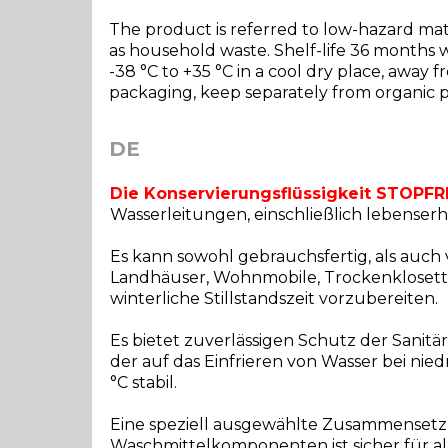
The product is referred to low-hazard materi
as household waste. Shelf-life 36 months 
-38 °C to +35 °C in a cool dry place, away 
packaging, keep separately from organic p
DE
Die Konservierungsflüssigkeit STOPF
Wasserleitungen, einschließlich lebenser
Es kann sowohl gebrauchsfertig, als auc
Landhäuser, Wohnmobile, Trockenklosetts
winterliche Stillstandszeit vorzubereiten.
Es bietet zuverlässigen Schutz der Sanit
der auf das Einfrieren von Wasser bei nie
°C stabil.
Eine speziell ausgewählte Zusammensetzu
Waschmittelkomponenten ist sicher für al