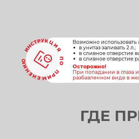
Возможно использовать в
в унитаз заливать 2 л.;
в сливное отверстие в
в сливное отверстие р
Осторожно!
При попадании в глаза 
разбавленном виде в жел
ГДЕ П