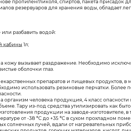
нове пропиленгликоля, спиртов, пакета присадок 
риалов резервуаров для хранения воды, обладает л
 или разбавить водой:
й кабины
1л;
на кожу вызывает раздражение. Необходимо исключ
зистые оболочки глаз.
лекарственных препаратов и пищевых продуктов, в м
обходимо использовать резиновые перчатки. Более
асности.
 организм человека продукция, 4 класс опасности п
бъеме. Тару из-под средства утилизировать как быт
изготовления продукции на заводе-изготовителе, в 
ратуре от -38 °С до +35 °С в сухом прохладном по
 солнечных лучей, вдали от нагревательных прибо
ических продуктов, горючих материалов, кислот, пи