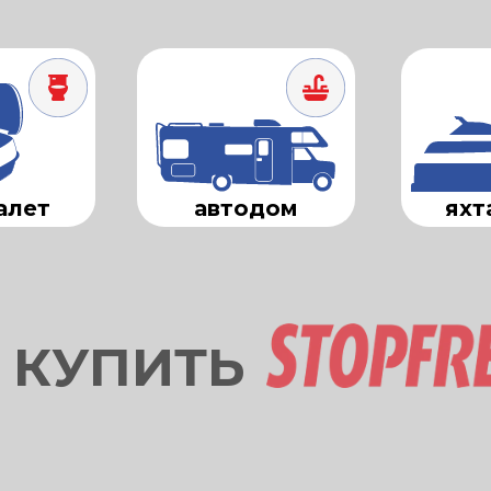
алет
автодом
яхт
 КУПИТЬ