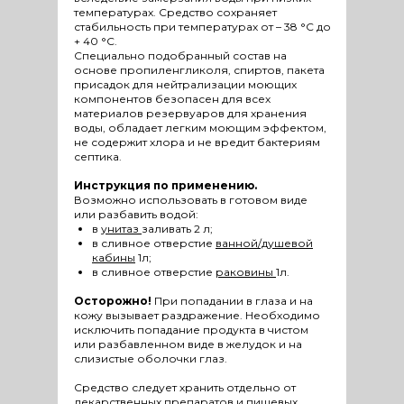
температурах. Средство сохраняет
стабильность при температурах от – 38 °С до
+ 40 °С.
Специально подобранный состав на
основе пропиленгликоля, спиртов, пакета
присадок для нейтрализации моющих
компонентов безопасен для всех
материалов резервуаров для хранения
воды, обладает легким моющим эффектом,
не содержит хлора и не вредит бактериям
септика.
Инструкция по применению.
Возможно использовать в готовом виде
или разбавить водой:
в
унитаз
заливать 2 л;
в сливное отверстие
ванной/душевой
кабины
1л;
в сливное отверстие
раковины
1л.
Осторожно!
При попадании в глаза и на
кожу вызывает раздражение. Необходимо
исключить попадание продукта в чистом
или разбавленном виде в желудок и на
слизистые оболочки глаз.
Средство следует хранить отдельно от
лекарственных препаратов и пищевых