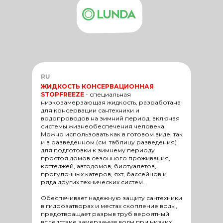
RU
ЖИДКОСТЬ КОНСЕРВАЦИОННАЯ
STOPFREEZE
-
специальная
низкозамерзающая жидкость, разработана
для консервации сантехники и
водопроводов на зимний период, включая
системы жизнеобеспечения человека.
Можно использовать как в готовом виде, так
и в разведенном (см. таблицу разведения)
для подготовки к зимнему периоду
простоя домов сезонного проживания,
коттеджей, автодомов, биотуалетов,
прогулочных катеров, яхт, бассейнов и
ряда других технических систем.
Обеспечивает надежную защиту сантехники
в гидрозатворах и местах скопление воды,
предотвращает разрыв труб вероятный
вследствие замерзания воды при низких