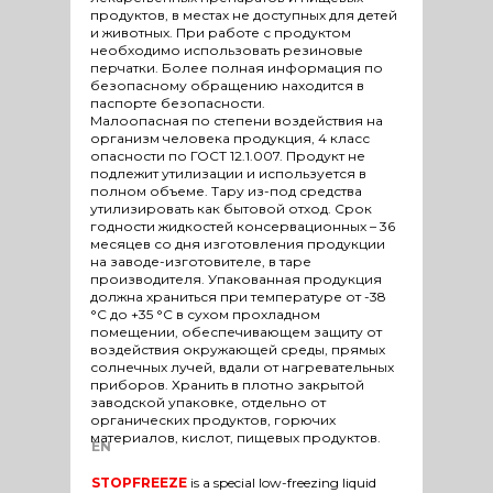
продуктов, в местах не доступных для детей
и животных. При работе с продуктом
необходимо использовать резиновые
перчатки. Более полная информация по
безопасному обращению находится в
паспорте безопасности.
Малоопасная по степени воздействия на
организм человека продукция, 4 класс
опасности по ГОСТ 12.1.007. Продукт не
подлежит утилизации и используется в
полном объеме. Тару из-под средства
утилизировать как бытовой отход. Срок
годности жидкостей консервационных – 36
месяцев со дня изготовления продукции
на заводе-изготовителе, в таре
производителя. Упакованная продукция
должна храниться при температуре от -38
°С до +35 °С в сухом прохладном
помещении, обеспечивающем защиту от
воздействия окружающей среды, прямых
солнечных лучей, вдали от нагревательных
приборов. Хранить в плотно закрытой
заводской упаковке, отдельно от
органических продуктов, горючих
материалов, кислот, пищевых продуктов.
EN
STOPFREEZE
is a special low-freezing liquid