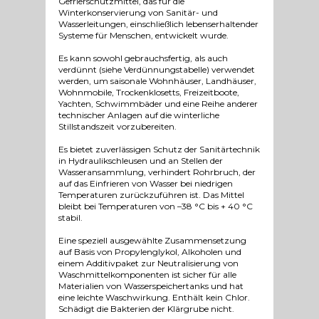
Gefrierschutzmittel, das für die
Winterkonservierung von Sanitär- und
Wasserleitungen, einschließlich lebenserhaltender
Systeme für Menschen, entwickelt wurde.
Es kann sowohl gebrauchsfertig, als auch
verdünnt (siehe Verdünnungstabelle) verwendet
werden, um saisonale Wohnhäuser, Landhäuser,
Wohnmobile, Trockenklosetts, Freizeitboote,
Yachten, Schwimmbäder und eine Reihe anderer
technischer Anlagen auf die winterliche
Stillstandszeit vorzubereiten.
Es bietet zuverlässigen Schutz der Sanitärtechnik
in Hydraulikschleusen und an Stellen der
Wasseransammlung, verhindert Rohrbruch, der
auf das Einfrieren von Wasser bei niedrigen
Temperaturen zurückzuführen ist. Das Mittel
bleibt bei Temperaturen von –38 °C bis + 40 °C
stabil.
Eine speziell ausgewählte Zusammensetzung
auf Basis von Propylenglykol, Alkoholen und
einem Additivpaket zur Neutralisierung von
Waschmittelkomponenten ist sicher für alle
Materialien von Wasserspeichertanks und hat
eine leichte Waschwirkung. Enthält kein Chlor.
Schädigt die Bakterien der Klärgrube nicht.