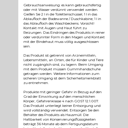
Gebrauchsanweisung: es kann gebrauchsfertig
oder mit Wasser verdünnt verwendet werden.
Gießen Sie 2 l in die Toilettenschüssel, 1 l in das
Ablaufloch der Badewanne / Duschkabine, 1 l in
das Ablaufloch des Waschbeckens. Vorsicht!
Kontakt mit Augen und Haut führt zu
Reizungen. Das Eindringen des Produkts in reiner
oder verdünnter Form in den Magen und Kontakt
mit der Bindehaut muss völlig ausgeschlossen
sein.
Das Produkt ist getrennt von Arzneimitteln,
Lebensmitteln, an Orten, die für Kinder und Tiere
nicht zugänglich sind, zu lagern. Beim Umgang
mit dem Produkt müssen Gummihandschuhe
getragen werden. Weitere Informationen zum
sicheren Umgang ist dem Sicherheitsmerkblatt
zu entnehmen.
Produkte mit geringer Gefahr in Bezug auf den
Grad der Einwirkung auf den menschlichen
Körper, Gefahrenklasse 4 nach GOST 12.1.007.
Das Produkt unterliegt keiner Entsorgung und
wird vollständig verwendet. Entsorgen Sie den
Behälter des Produkts als Hausmüll. Die
Haltbarkeit von Konservierungsflüssigkeiten
beträgt 36 Monate ab dem Fertigungsdatum