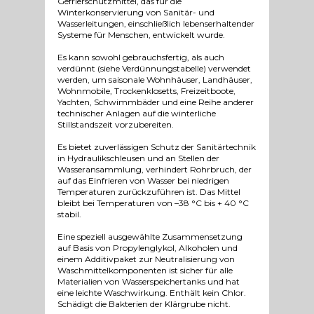
Gefrierschutzmittel, das für die
Winterkonservierung von Sanitär- und
Wasserleitungen, einschließlich lebenserhaltender
Systeme für Menschen, entwickelt wurde.
Es kann sowohl gebrauchsfertig, als auch
verdünnt (siehe Verdünnungstabelle) verwendet
werden, um saisonale Wohnhäuser, Landhäuser,
Wohnmobile, Trockenklosetts, Freizeitboote,
Yachten, Schwimmbäder und eine Reihe anderer
technischer Anlagen auf die winterliche
Stillstandszeit vorzubereiten.
Es bietet zuverlässigen Schutz der Sanitärtechnik
in Hydraulikschleusen und an Stellen der
Wasseransammlung, verhindert Rohrbruch, der
auf das Einfrieren von Wasser bei niedrigen
Temperaturen zurückzuführen ist. Das Mittel
bleibt bei Temperaturen von –38 °C bis + 40 °C
stabil.
Eine speziell ausgewählte Zusammensetzung
auf Basis von Propylenglykol, Alkoholen und
einem Additivpaket zur Neutralisierung von
Waschmittelkomponenten ist sicher für alle
Materialien von Wasserspeichertanks und hat
eine leichte Waschwirkung. Enthält kein Chlor.
Schädigt die Bakterien der Klärgrube nicht.