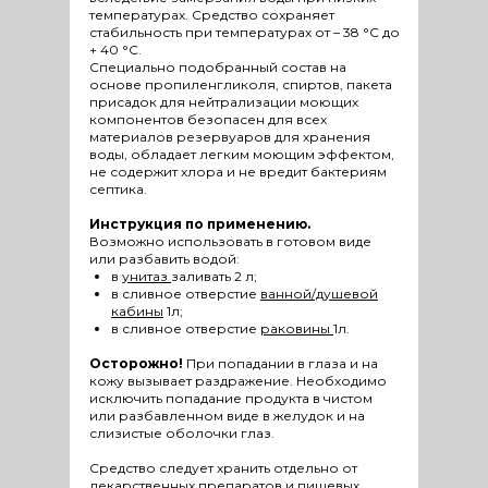
температурах. Средство сохраняет
стабильность при температурах от – 38 °С до
+ 40 °С.
Специально подобранный состав на
основе пропиленгликоля, спиртов, пакета
присадок для нейтрализации моющих
компонентов безопасен для всех
материалов резервуаров для хранения
воды, обладает легким моющим эффектом,
не содержит хлора и не вредит бактериям
септика.
Инструкция по применению.
Возможно использовать в готовом виде
или разбавить водой:
в
унитаз
заливать 2 л;
в сливное отверстие
ванной/душевой
кабины
1л;
в сливное отверстие
раковины
1л.
Осторожно!
При попадании в глаза и на
кожу вызывает раздражение. Необходимо
исключить попадание продукта в чистом
или разбавленном виде в желудок и на
слизистые оболочки глаз.
Средство следует хранить отдельно от
лекарственных препаратов и пищевых