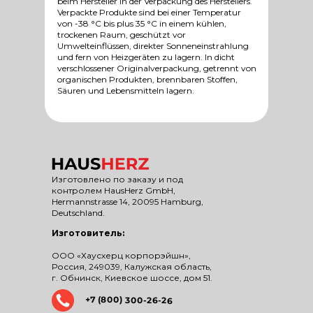
beim Hersteller in der Verpackung des Herstellers.
Verpackte Produkte sind bei einer Temperatur
von -38 °C bis plus 35 °C in einem kühlen,
trockenen Raum, geschützt vor
Umwelteinflüssen, direkter Sonneneinstrahlung
und fern von Heizgeräten zu lagern. In dicht
verschlossener Originalverpackung, getrennt von
organischen Produkten, brennbaren Stoffen,
Säuren und Lebensmitteln lagern.
Изготовлено по заказу и под
контролем HausHerz GmbH,
Hermannstrasse 14, 20095 Hamburg,
Deutschland.
Изготовитель:
ООО «Хаусхерц корпорэйшн»,
Россия, 249039, Калужская область,
г. Обнинск, Киевское шоссе, дом 51.
+7 (800) 300-26-26