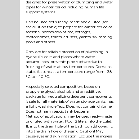
designed for preservation of plumbing and water
pipes for winter period including human life
support systems.
Can be used both ready-made and diluted (see
the dilution table) to prepare for winter period of
seasonal homes downtime, cottages,
motorhomes, toilets, cruisers, yachts, swimming
pools and others.
Provides for reliable protection of plumbing in
hydraulic locks and places where water
accumulates, prevents pipe rupture due to
freezing of water at low temperatures. Remains
stable features at a temperature range from –38
°C to +40 °C.
A specially selected composition, based on
propylene glycol, alcohols and an additives
package for neutralizing detergent components,
is safe for all materials of water storage tanks, has
a light washing effect. Does not contain chlorine.
Does not harm septic tank bacteria.
Method of application: may be used ready-made
or diluted with water. Pour 2 liters into the toilet,
1L into the drain hole of the bathroom/shower, 1L
into the drain hole of the sink. Caution! May
cause eyes and skin irritation. Exclude the ingress