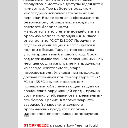
продуктов, в местах не доступных для детей
и животных. При работе с продуктом
необходимо использовать резиновые
перчатки. Более полная информация по
безопасному обращению находится в
паспорте безопасности.
Малоопасная по степени воздействия на
организм человека продукция, 4 класс
опасности по ГОСТ 12.1.007. Продукт не
подлежит утилизации и используется в
полном объеме. Тару из-под средства
утилизировать как бытовой отход. Срок
годности жидкостей консервационных – 36
месяцев со дня изготовления продукции
на заводе-изготовителе, в таре
производителя. Упакованная продукция
должна храниться при температуре от -38
°С до +35 °С в сухом прохладном
помещении, обеспечивающем защиту от
воздействия окружающей среды, прямых
солнечных лучей, вдали от нагревательных
приборов. Хранить в плотно закрытой
заводской упаковке, отдельно от
органических продуктов, горючих
материалов, кислот, пищевых продуктов.
EN
STOPFREEZE
is a special low-freezing liquid