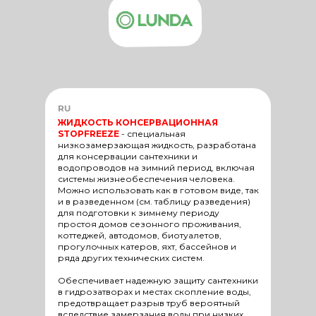
RU
ЖИДКОСТЬ КОНСЕРВАЦИОННАЯ
STOPFREEZE
-
специальная
низкозамерзающая жидкость, разработана
для консервации сантехники и
водопроводов на зимний период, включая
системы жизнеобеспечения человека.
Можно использовать как в готовом виде, так
и в разведенном (см. таблицу разведения)
для подготовки к зимнему периоду
простоя домов сезонного проживания,
коттеджей, автодомов, биотуалетов,
прогулочных катеров, яхт, бассейнов и
ряда других технических систем.
Обеспечивает надежную защиту сантехники
в гидрозатворах и местах скопление воды,
предотвращает разрыв труб вероятный
вследствие замерзания воды при низких