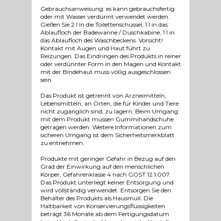
Gebrauchsanweisung: es kann gebrauchsfertig
oder mit Wasser verdünnt verwendet werden.
Gießen Sie 2 l in die Toilettenschüssel, 1 l in das
Ablaufloch der Badewanne / Duschkabine, 1 l in
das Ablaufloch des Waschbeckens. Vorsicht!
Kontakt mit Augen und Haut führt zu
Reizungen. Das Eindringen des Produkts in reiner
oder verdünnter Form in den Magen und Kontakt
mit der Bindehaut muss völlig ausgeschlossen
sein.
Das Produkt ist getrennt von Arzneimitteln,
Lebensmitteln, an Orten, die für Kinder und Tiere
nicht zugänglich sind, zu lagern. Beim Umgang
mit dem Produkt müssen Gummihandschuhe
getragen werden. Weitere Informationen zum
sicheren Umgang ist dem Sicherheitsmerkblatt
zu entnehmen.
Produkte mit geringer Gefahr in Bezug auf den
Grad der Einwirkung auf den menschlichen
Körper, Gefahrenklasse 4 nach GOST 12.1.007.
Das Produkt unterliegt keiner Entsorgung und
wird vollständig verwendet. Entsorgen Sie den
Behälter des Produkts als Hausmüll. Die
Haltbarkeit von Konservierungsflüssigkeiten
beträgt 36 Monate ab dem Fertigungsdatum