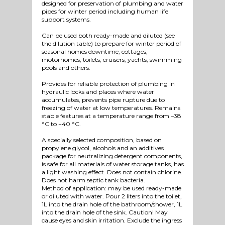
designed for preservation of plumbing and water
pipes for winter period including human life
support systems.
Can be used both ready-made and diluted (see
the dilution table) to prepare for winter period of
seasonal homes downtime, cottages,
motorhomes, toilets, cruisers, yachts, swimming
pools and others.
Provides for reliable protection of plumbing in
hydraulic locks and places where water
accumulates, prevents pipe rupture due to
freezing of water at low temperatures. Remains
stable features at a temperature range from –38
°C to +40 °C.
A specially selected composition, based on
propylene glycol, alcohols and an additives
package for neutralizing detergent components,
is safe for all materials of water storage tanks, has
a light washing effect. Does not contain chlorine.
Does not harm septic tank bacteria.
Method of application: may be used ready-made
or diluted with water. Pour 2 liters into the toilet,
1L into the drain hole of the bathroom/shower, 1L
into the drain hole of the sink. Caution! May
cause eyes and skin irritation. Exclude the ingress