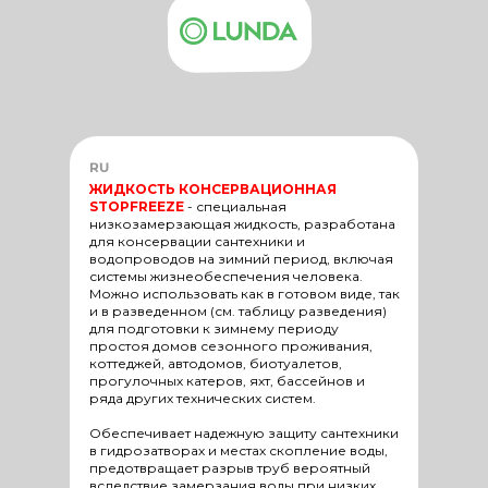
RU
ЖИДКОСТЬ КОНСЕРВАЦИОННАЯ
STOPFREEZE
-
специальная
низкозамерзающая жидкость, разработана
для консервации сантехники и
водопроводов на зимний период, включая
системы жизнеобеспечения человека.
Можно использовать как в готовом виде, так
и в разведенном (см. таблицу разведения)
для подготовки к зимнему периоду
простоя домов сезонного проживания,
коттеджей, автодомов, биотуалетов,
прогулочных катеров, яхт, бассейнов и
ряда других технических систем.
Обеспечивает надежную защиту сантехники
в гидрозатворах и местах скопление воды,
предотвращает разрыв труб вероятный
вследствие замерзания воды при низких