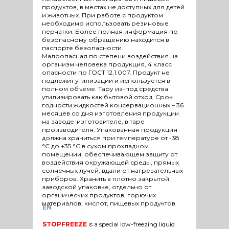
продуктов, в местах не доступных для детей
и животных. При работе с продуктом
необходимо использовать резиновые
перчатки. Более полная информация по
безопасному обращению находится в
паспорте безопасности.
Малоопасная по степени воздействия на
организм человека продукция, 4 класс
опасности по ГОСТ 12.1.007. Продукт не
подлежит утилизации и используется в
полном объеме. Тару из-под средства
утилизировать как бытовой отход. Срок
годности жидкостей консервационных – 36
месяцев со дня изготовления продукции
на заводе-изготовителе, в таре
производителя. Упакованная продукция
должна храниться при температуре от -38
°С до +35 °С в сухом прохладном
помещении, обеспечивающем защиту от
воздействия окружающей среды, прямых
солнечных лучей, вдали от нагревательных
приборов. Хранить в плотно закрытой
заводской упаковке, отдельно от
органических продуктов, горючих
материалов, кислот, пищевых продуктов.
EN
STOPFREEZE
is a special low-freezing liquid