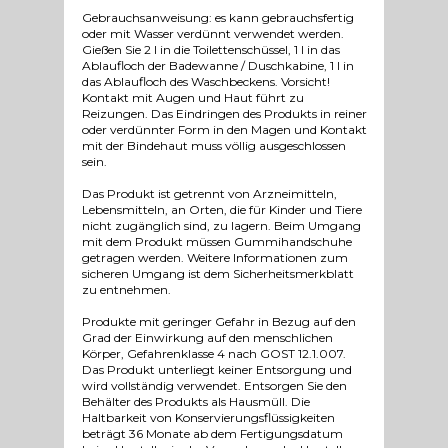
Gebrauchsanweisung: es kann gebrauchsfertig
oder mit Wasser verdünnt verwendet werden.
Gießen Sie 2 l in die Toilettenschüssel, 1 l in das
Ablaufloch der Badewanne / Duschkabine, 1 l in
das Ablaufloch des Waschbeckens. Vorsicht!
Kontakt mit Augen und Haut führt zu
Reizungen. Das Eindringen des Produkts in reiner
oder verdünnter Form in den Magen und Kontakt
mit der Bindehaut muss völlig ausgeschlossen
sein.
Das Produkt ist getrennt von Arzneimitteln,
Lebensmitteln, an Orten, die für Kinder und Tiere
nicht zugänglich sind, zu lagern. Beim Umgang
mit dem Produkt müssen Gummihandschuhe
getragen werden. Weitere Informationen zum
sicheren Umgang ist dem Sicherheitsmerkblatt
zu entnehmen.
Produkte mit geringer Gefahr in Bezug auf den
Grad der Einwirkung auf den menschlichen
Körper, Gefahrenklasse 4 nach GOST 12.1.007.
Das Produkt unterliegt keiner Entsorgung und
wird vollständig verwendet. Entsorgen Sie den
Behälter des Produkts als Hausmüll. Die
Haltbarkeit von Konservierungsflüssigkeiten
beträgt 36 Monate ab dem Fertigungsdatum