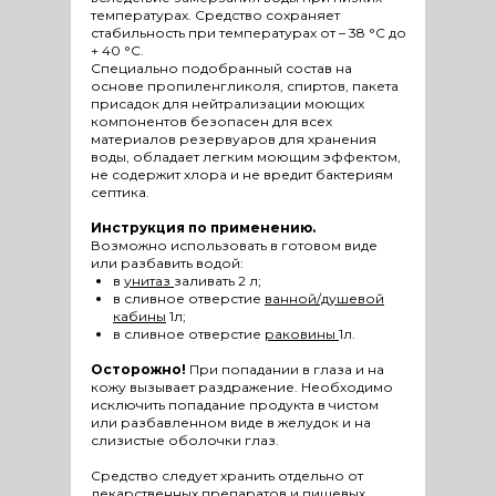
температурах. Средство сохраняет
стабильность при температурах от – 38 °С до
+ 40 °С.
Специально подобранный состав на
основе пропиленгликоля, спиртов, пакета
присадок для нейтрализации моющих
компонентов безопасен для всех
материалов резервуаров для хранения
воды, обладает легким моющим эффектом,
не содержит хлора и не вредит бактериям
септика.
Инструкция по применению.
Возможно использовать в готовом виде
или разбавить водой:
в
унитаз
заливать 2 л;
в сливное отверстие
ванной/душевой
кабины
1л;
в сливное отверстие
раковины
1л.
Осторожно!
При попадании в глаза и на
кожу вызывает раздражение. Необходимо
исключить попадание продукта в чистом
или разбавленном виде в желудок и на
слизистые оболочки глаз.
Средство следует хранить отдельно от
лекарственных препаратов и пищевых