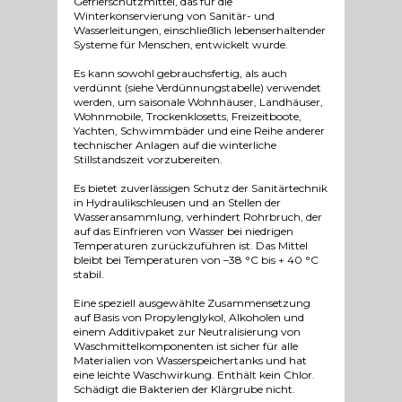
Gefrierschutzmittel, das für die
Winterkonservierung von Sanitär- und
Wasserleitungen, einschließlich lebenserhaltender
Systeme für Menschen, entwickelt wurde.
Es kann sowohl gebrauchsfertig, als auch
verdünnt (siehe Verdünnungstabelle) verwendet
werden, um saisonale Wohnhäuser, Landhäuser,
Wohnmobile, Trockenklosetts, Freizeitboote,
Yachten, Schwimmbäder und eine Reihe anderer
technischer Anlagen auf die winterliche
Stillstandszeit vorzubereiten.
Es bietet zuverlässigen Schutz der Sanitärtechnik
in Hydraulikschleusen und an Stellen der
Wasseransammlung, verhindert Rohrbruch, der
auf das Einfrieren von Wasser bei niedrigen
Temperaturen zurückzuführen ist. Das Mittel
bleibt bei Temperaturen von –38 °C bis + 40 °C
stabil.
Eine speziell ausgewählte Zusammensetzung
auf Basis von Propylenglykol, Alkoholen und
einem Additivpaket zur Neutralisierung von
Waschmittelkomponenten ist sicher für alle
Materialien von Wasserspeichertanks und hat
eine leichte Waschwirkung. Enthält kein Chlor.
Schädigt die Bakterien der Klärgrube nicht.