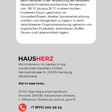
beim Hersteller in der Verpackung des Herstellers.
Verpackte Produkte sind bei einer Temperatur
von -38 °C bis plus 35 °C in einem kühlen,
trockenen Raum, geschützt vor
Umwelteinflüssen, direkter Sonneneinstrahlung
und fern von Heizgeräten zu lagern. In dicht
verschlossener Originalverpackung, getrennt von
organischen Produkten, brennbaren Stoffen,
Säuren und Lebensmitteln lagern.
Изготовлено по заказу и под
контролем HausHerz GmbH,
Hermannstrasse 14, 20095 Hamburg,
Deutschland.
Изготовитель:
ООО «Хаусхерц корпорэйшн»,
Россия, 249039, Калужская область,
г. Обнинск, Киевское шоссе, дом 51.
+7 (800) 300-26-26