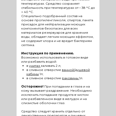
температурах. Средство сохраняет
стабильность при температурах от – 38 °С до
+ 40 °С.
Специально подобранный состав на
основе пропиленгликоля, спиртов, пакета
присадок для нейтрализации моющих
компонентов безопасен для всех
материалов резервуаров для хранения
воды, обладает легким моющим эффектом,
не содержит хлора и не вредит бактериям
септика.
Инструкция по применению.
Возможно использовать в готовом виде
или разбавить водой:
в
унитаз
заливать 2 л;
в сливное отверстие
ванной/душевой
кабины
1л;
в сливное отверстие
раковины
1л.
Осторожно!
При попадании в глаза и на
кожу вызывает раздражение. Необходимо
исключить попадание продукта в чистом
или разбавленном виде в желудок и на
слизистые оболочки глаз.
Средство следует хранить отдельно от
лекарственных препаратов и пищевых