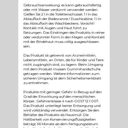
Gebrauchsanweisung: es kann gebrauchsfertig
oder mit Wasser verdünnt verwendet werden.
Gießen Sie 2 l in die Toilettenschüssel, 1 l in das
Ablaufloch der Badewanne / Duschkabine, 1 l in
das Ablaufloch des Waschbeckens. Vorsicht!
Kontakt mit Augen und Haut führt zu
Reizungen. Das Eindringen des Produkts in reiner
oder verdünnter Form in den Magen und Kontakt
mit der Bindehaut muss völlig ausgeschlossen
sein.
Das Produkt ist getrennt von Arzneimitteln,
Lebensmitteln, an Orten, die für Kinder und Tiere
nicht zugänglich sind, zu lagern. Beim Umgang
mit dem Produkt müssen Gummihandschuhe
getragen werden. Weitere Informationen zum
sicheren Umgang ist dem Sicherheitsmerkblatt
zu entnehmen.
Produkte mit geringer Gefahr in Bezug auf den
Grad der Einwirkung auf den menschlichen
Körper, Gefahrenklasse 4 nach GOST 12.1.007.
Das Produkt unterliegt keiner Entsorgung und
wird vollständig verwendet. Entsorgen Sie den
Behälter des Produkts als Hausmüll. Die
Haltbarkeit von Konservierungsflüssigkeiten
beträgt 36 Monate ab dem Fertigungsdatum