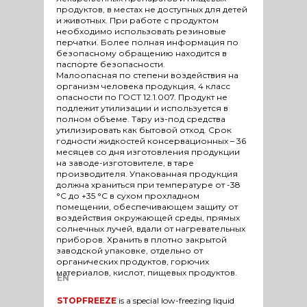
продуктов, в местах не доступных для детей
и животных. При работе с продуктом
необходимо использовать резиновые
перчатки. Более полная информация по
безопасному обращению находится в
паспорте безопасности.
Малоопасная по степени воздействия на
организм человека продукция, 4 класс
опасности по ГОСТ 12.1.007. Продукт не
подлежит утилизации и используется в
полном объеме. Тару из-под средства
утилизировать как бытовой отход. Срок
годности жидкостей консервационных – 36
месяцев со дня изготовления продукции
на заводе-изготовителе, в таре
производителя. Упакованная продукция
должна храниться при температуре от -38
°С до +35 °С в сухом прохладном
помещении, обеспечивающем защиту от
воздействия окружающей среды, прямых
солнечных лучей, вдали от нагревательных
приборов. Хранить в плотно закрытой
заводской упаковке, отдельно от
органических продуктов, горючих
материалов, кислот, пищевых продуктов.
EN
STOPFREEZE
is a special low-freezing liquid