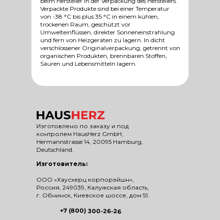
beim Hersteller in der Verpackung des Herstellers.
Verpackte Produkte sind bei einer Temperatur
von -38 °C bis plus 35 °C in einem kühlen,
trockenen Raum, geschützt vor
Umwelteinflüssen, direkter Sonneneinstrahlung
und fern von Heizgeräten zu lagern. In dicht
verschlossener Originalverpackung, getrennt von
organischen Produkten, brennbaren Stoffen,
Säuren und Lebensmitteln lagern.
Изготовлено по заказу и под
контролем HausHerz GmbH,
Hermannstrasse 14, 20095 Hamburg,
Deutschland.
Изготовитель:
ООО «Хаусхерц корпорэйшн»,
Россия, 249039, Калужская область,
г. Обнинск, Киевское шоссе, дом 51.
+7 (800) 300-26-26