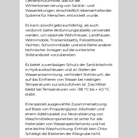
Gefrierschutzmittel, das für die
Winterkonservierung von Sanitär- und
Wasserleitungen, einschließlich lebenserhaltender
Systeme für Menschen, entwickelt wurde.
Es kann sowohl gebrauchsfertig, als auch
verdünnt (siehe Verdünnungstabelle) verwendet
werden, um saisonale Wohnhäuser, Landhäuser,
Wohnmobile, Trockenklosetts, Freizeitboote,
Yachten, Schwimmbäder und eine Reihe anderer
technischer Anlagen auf die winterliche
Stillstandszeit vorzubereiten.
Es bietet zuverlässigen Schutz der Sanitärtechnik
in Hydraulikschleusen und an Stellen der
Wasseransammlung, verhindert Rohrbruch, der
auf das Einfrieren von Wasser bei niedrigen
Temperaturen zurückzuführen ist. Das Mittel
bleibt bei Temperaturen von –38 °C bis + 40 °C
stabil.
Eine speziell ausgewählte Zusammensetzung
auf Basis von Propylenglykol, Alkoholen und
einem Additivpaket zur Neutralisierung von
Waschmittelkomponenten ist sicher für alle
Materialien von Wasserspeichertanks und hat
eine leichte Waschwirkung. Enthält kein Chlor.
Schädigt die Bakterien der Klärgrube nicht.