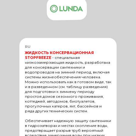
RU
ЖИДКОСТЬ КОНСЕРВАЦИОННАЯ
STOPFREEZE
-
специальная
низкозамерзающая жидкость, разработана
для консервации сантехники и
водопроводов на зимний период, включая
системы жизнеобеспечения человека.
Можно использовать как в готовом виде, так
и в разведенном (см. таблицу разведения)
для подготовки к зимнему периоду
простоя домов сезонного проживания,
коттеджей, автодомов, биотуалетов,
прогулочных катеров, яхт, бассейнов и
ряда других технических систем.
Обеспечивает надежную защиту сантехники
в гидрозатворах и местах скопление воды,
предотвращает разрыв труб вероятный
вследствие замерзания воды при низких