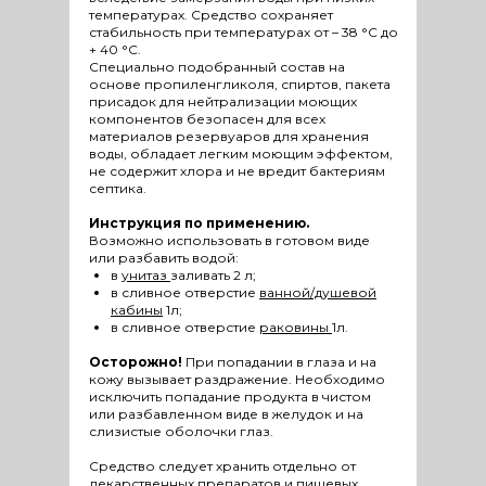
температурах. Средство сохраняет
стабильность при температурах от – 38 °С до
+ 40 °С.
Специально подобранный состав на
основе пропиленгликоля, спиртов, пакета
присадок для нейтрализации моющих
компонентов безопасен для всех
материалов резервуаров для хранения
воды, обладает легким моющим эффектом,
не содержит хлора и не вредит бактериям
септика.
Инструкция по применению.
Возможно использовать в готовом виде
или разбавить водой:
в
унитаз
заливать 2 л;
в сливное отверстие
ванной/душевой
кабины
1л;
в сливное отверстие
раковины
1л.
Осторожно!
При попадании в глаза и на
кожу вызывает раздражение. Необходимо
исключить попадание продукта в чистом
или разбавленном виде в желудок и на
слизистые оболочки глаз.
Средство следует хранить отдельно от
лекарственных препаратов и пищевых