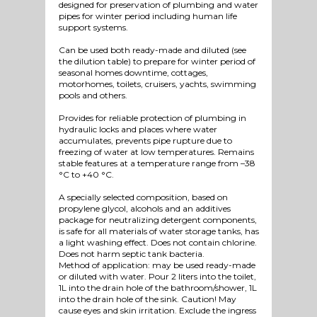
designed for preservation of plumbing and water
pipes for winter period including human life
support systems.
Can be used both ready-made and diluted (see
the dilution table) to prepare for winter period of
seasonal homes downtime, cottages,
motorhomes, toilets, cruisers, yachts, swimming
pools and others.
Provides for reliable protection of plumbing in
hydraulic locks and places where water
accumulates, prevents pipe rupture due to
freezing of water at low temperatures. Remains
stable features at a temperature range from –38
°C to +40 °C.
A specially selected composition, based on
propylene glycol, alcohols and an additives
package for neutralizing detergent components,
is safe for all materials of water storage tanks, has
a light washing effect. Does not contain chlorine.
Does not harm septic tank bacteria.
Method of application: may be used ready-made
or diluted with water. Pour 2 liters into the toilet,
1L into the drain hole of the bathroom/shower, 1L
into the drain hole of the sink. Caution! May
cause eyes and skin irritation. Exclude the ingress