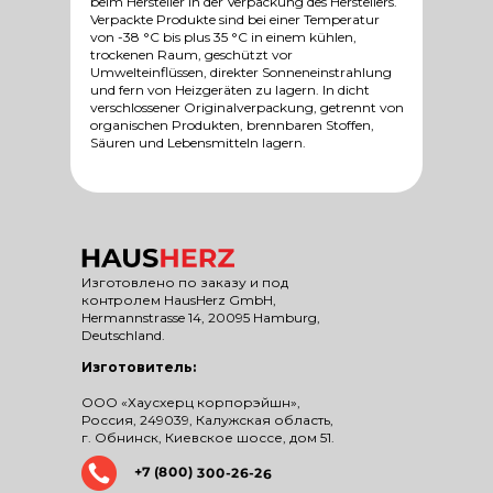
beim Hersteller in der Verpackung des Herstellers.
Verpackte Produkte sind bei einer Temperatur
von -38 °C bis plus 35 °C in einem kühlen,
trockenen Raum, geschützt vor
Umwelteinflüssen, direkter Sonneneinstrahlung
und fern von Heizgeräten zu lagern. In dicht
verschlossener Originalverpackung, getrennt von
organischen Produkten, brennbaren Stoffen,
Säuren und Lebensmitteln lagern.
Изготовлено по заказу и под
контролем HausHerz GmbH,
Hermannstrasse 14, 20095 Hamburg,
Deutschland.
Изготовитель:
ООО «Хаусхерц корпорэйшн»,
Россия, 249039, Калужская область,
г. Обнинск, Киевское шоссе, дом 51.
+7 (800) 300-26-26