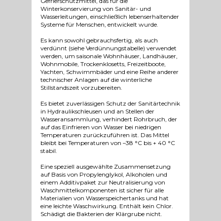
Gefrierschutzmittel, das für die
Winterkonservierung von Sanitär- und
Wasserleitungen, einschließlich lebenserhaltender
Systeme für Menschen, entwickelt wurde.
Es kann sowohl gebrauchsfertig, als auch
verdünnt (siehe Verdünnungstabelle) verwendet
werden, um saisonale Wohnhäuser, Landhäuser,
Wohnmobile, Trockenklosetts, Freizeitboote,
Yachten, Schwimmbäder und eine Reihe anderer
technischer Anlagen auf die winterliche
Stillstandszeit vorzubereiten.
Es bietet zuverlässigen Schutz der Sanitärtechnik
in Hydraulikschleusen und an Stellen der
Wasseransammlung, verhindert Rohrbruch, der
auf das Einfrieren von Wasser bei niedrigen
Temperaturen zurückzuführen ist. Das Mittel
bleibt bei Temperaturen von –38 °C bis + 40 °C
stabil.
Eine speziell ausgewählte Zusammensetzung
auf Basis von Propylenglykol, Alkoholen und
einem Additivpaket zur Neutralisierung von
Waschmittelkomponenten ist sicher für alle
Materialien von Wasserspeichertanks und hat
eine leichte Waschwirkung. Enthält kein Chlor.
Schädigt die Bakterien der Klärgrube nicht.