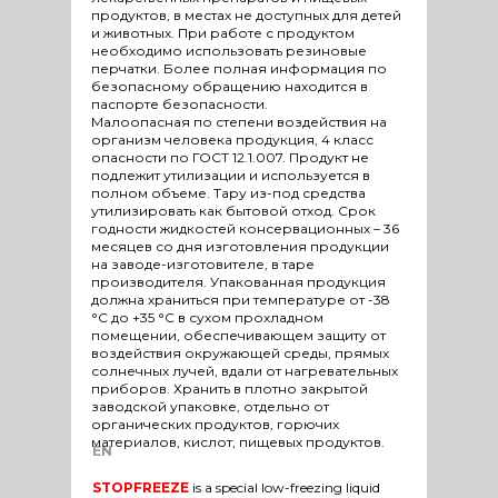
продуктов, в местах не доступных для детей
и животных. При работе с продуктом
необходимо использовать резиновые
перчатки. Более полная информация по
безопасному обращению находится в
паспорте безопасности.
Малоопасная по степени воздействия на
организм человека продукция, 4 класс
опасности по ГОСТ 12.1.007. Продукт не
подлежит утилизации и используется в
полном объеме. Тару из-под средства
утилизировать как бытовой отход. Срок
годности жидкостей консервационных – 36
месяцев со дня изготовления продукции
на заводе-изготовителе, в таре
производителя. Упакованная продукция
должна храниться при температуре от -38
°С до +35 °С в сухом прохладном
помещении, обеспечивающем защиту от
воздействия окружающей среды, прямых
солнечных лучей, вдали от нагревательных
приборов. Хранить в плотно закрытой
заводской упаковке, отдельно от
органических продуктов, горючих
материалов, кислот, пищевых продуктов.
EN
STOPFREEZE
is a special low-freezing liquid