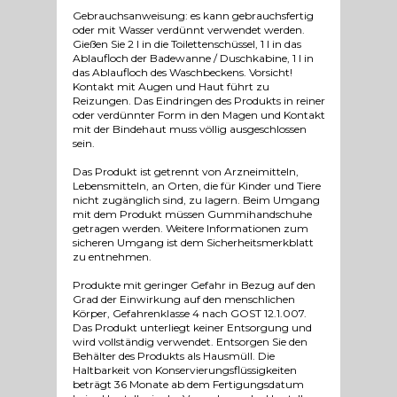
Gebrauchsanweisung: es kann gebrauchsfertig
oder mit Wasser verdünnt verwendet werden.
Gießen Sie 2 l in die Toilettenschüssel, 1 l in das
Ablaufloch der Badewanne / Duschkabine, 1 l in
das Ablaufloch des Waschbeckens. Vorsicht!
Kontakt mit Augen und Haut führt zu
Reizungen. Das Eindringen des Produkts in reiner
oder verdünnter Form in den Magen und Kontakt
mit der Bindehaut muss völlig ausgeschlossen
sein.
Das Produkt ist getrennt von Arzneimitteln,
Lebensmitteln, an Orten, die für Kinder und Tiere
nicht zugänglich sind, zu lagern. Beim Umgang
mit dem Produkt müssen Gummihandschuhe
getragen werden. Weitere Informationen zum
sicheren Umgang ist dem Sicherheitsmerkblatt
zu entnehmen.
Produkte mit geringer Gefahr in Bezug auf den
Grad der Einwirkung auf den menschlichen
Körper, Gefahrenklasse 4 nach GOST 12.1.007.
Das Produkt unterliegt keiner Entsorgung und
wird vollständig verwendet. Entsorgen Sie den
Behälter des Produkts als Hausmüll. Die
Haltbarkeit von Konservierungsflüssigkeiten
beträgt 36 Monate ab dem Fertigungsdatum