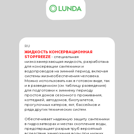
RU
ЖИДКОСТЬ КОНСЕРВАЦИОННАЯ
STOPFREEZE
-
специальная
низкозамерзающая жидкость, разработана
для консервации сантехники и
водопроводов на зимний период, включая
системы жизнеобеспечения человека.
Можно использовать как в готовом виде, так
и в разведенном (см. таблицу разведения)
для подготовки к зимнему периоду
простоя домов сезонного проживания,
коттеджей, автодомов, биотуалетов,
прогулочных катеров, яхт, бассейнов и
ряда других технических систем.
Обеспечивает надежную защиту сантехники
в гидрозатворах и местах скопление воды,
предотвращает разрыв труб вероятный
вследствие замерзания воды при низких