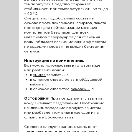
температурах. Средство сохраняет
стабильность при температурах от – 38 °С до
+ 40 °С.
Специально подобранный состав на
основе пропиленгликоля, спиртов, пакета
присадок для нейтрализации моющих
компонентов безопасен для всех
материалов резервуаров для хранения
воды, обладает легким моющим эффектом,
не содержит хлора и не вредит бактериям
септика.
Инструкция по применению.
Возможно использовать в готовом виде
или разбавить водой:
в
унитаз
заливать 2 л;
в сливное отверстие
ванной/душевой
кабины
1л;
в сливное отверстие
раковины
1л.
Осторожно!
При попадании в глаза и на
кожу вызывает раздражение. Необходимо
исключить попадание продукта в чистом
или разбавленном виде в желудок и на
слизистые оболочки глаз.
Средство следует хранить отдельно от
лекарственных препаратов и пищевых