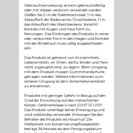
Gebrauchsanweisung: es kann gebrauchsfertig
oder mit Wasser verdünnt verwendet werden.
Gießen Sie 2 l in die Toilettenschüssel, 1 l in das
Ablaufloch der Badewanne / Duschkabine, 1 l in
das Ablaufloch des Waschbeckens. Vorsicht!
Kontakt mit Augen und Haut führt zu
Reizungen. Das Eindringen des Produkts in reiner
oder verdünnter Form in den Magen und Kontakt
mit der Bindehaut muss völlig ausgeschlossen
sein.
Das Produkt ist getrennt von Arzneimitteln,
Lebensmitteln, an Orten, die für Kinder und Tiere
nicht zugänglich sind, zu lagern. Beim Umgang
mit dem Produkt müssen Gummihandschuhe
getragen werden. Weitere Informationen zum
sicheren Umgang ist dem Sicherheitsmerkblatt
zu entnehmen.
Produkte mit geringer Gefahr in Bezug auf den
Grad der Einwirkung auf den menschlichen
Körper, Gefahrenklasse 4 nach GOST 12.1.007.
Das Produkt unterliegt keiner Entsorgung und
wird vollständig verwendet. Entsorgen Sie den
Behälter des Produkts als Hausmüll. Die
Haltbarkeit von Konservierungsflüssigkeiten
beträgt 36 Monate ab dem Fertigungsdatum