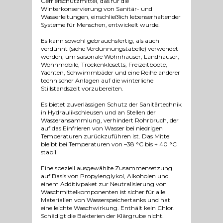
Gefrierschutzmittel, das für die
Winterkonservierung von Sanitär- und
Wasserleitungen, einschließlich lebenserhaltender
Systeme für Menschen, entwickelt wurde.
Es kann sowohl gebrauchsfertig, als auch
verdünnt (siehe Verdünnungstabelle) verwendet
werden, um saisonale Wohnhäuser, Landhäuser,
Wohnmobile, Trockenklosetts, Freizeitboote,
Yachten, Schwimmbäder und eine Reihe anderer
technischer Anlagen auf die winterliche
Stillstandszeit vorzubereiten.
Es bietet zuverlässigen Schutz der Sanitärtechnik
in Hydraulikschleusen und an Stellen der
Wasseransammlung, verhindert Rohrbruch, der
auf das Einfrieren von Wasser bei niedrigen
Temperaturen zurückzuführen ist. Das Mittel
bleibt bei Temperaturen von –38 °C bis + 40 °C
stabil.
Eine speziell ausgewählte Zusammensetzung
auf Basis von Propylenglykol, Alkoholen und
einem Additivpaket zur Neutralisierung von
Waschmittelkomponenten ist sicher für alle
Materialien von Wasserspeichertanks und hat
eine leichte Waschwirkung. Enthält kein Chlor.
Schädigt die Bakterien der Klärgrube nicht.