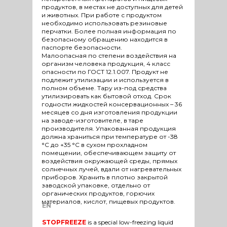
продуктов, в местах не доступных для детей
и животных. При работе с продуктом
необходимо использовать резиновые
перчатки. Более полная информация по
безопасному обращению находится в
паспорте безопасности.
Малоопасная по степени воздействия на
организм человека продукция, 4 класс
опасности по ГОСТ 12.1.007. Продукт не
подлежит утилизации и используется в
полном объеме. Тару из-под средства
утилизировать как бытовой отход. Срок
годности жидкостей консервационных – 36
месяцев со дня изготовления продукции
на заводе-изготовителе, в таре
производителя. Упакованная продукция
должна храниться при температуре от -38
°С до +35 °С в сухом прохладном
помещении, обеспечивающем защиту от
воздействия окружающей среды, прямых
солнечных лучей, вдали от нагревательных
приборов. Хранить в плотно закрытой
заводской упаковке, отдельно от
органических продуктов, горючих
материалов, кислот, пищевых продуктов.
EN
STOPFREEZE
is a special low-freezing liquid