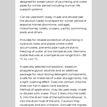
designed for preservation of plumbing and water
pipes for winter period including human life
support systems.
Can be used both ready-made and diluted (see
the dilution table) to prepare for winter period of
seasonal homes downtime, cottages,
motorhomes, toilets, cruisers, yachts, swimming
pools and others.
Provides for reliable protection of plumbing in
hydraulic locks and places where water
accumulates, prevents pipe rupture due to
freezing of water at low temperatures. Remains
stable features at a temperature range from –38
°C to +40 °C.
A specially selected composition, based on
propylene glycol, alcohols and an additives
package for neutralizing detergent components,
is safe for all materials of water storage tanks, has
a light washing effect. Does not contain chlorine.
Does not harm septic tank bacteria.
Method of application: may be used ready-made
or diluted with water. Pour 2 liters into the toilet,
1L into the drain hole of the bathroom/shower, 1L
into the drain hole of the sink. Caution! May
cause eyes and skin irritation. Exclude the ingress