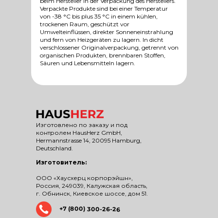
beim Hersteller in der Verpackung des Herstellers.
Verpackte Produkte sind bei einer Temperatur
von -38 °C bis plus 35 °C in einem kühlen,
trockenen Raum, geschützt vor
Umwelteinflüssen, direkter Sonneneinstrahlung
und fern von Heizgeräten zu lagern. In dicht
verschlossener Originalverpackung, getrennt von
organischen Produkten, brennbaren Stoffen,
Säuren und Lebensmitteln lagern.
Изготовлено по заказу и под
контролем HausHerz GmbH,
Hermannstrasse 14, 20095 Hamburg,
Deutschland.
Изготовитель:
ООО «Хаусхерц корпорэйшн»,
Россия, 249039, Калужская область,
г. Обнинск, Киевское шоссе, дом 51.
+7 (800) 300-26-26