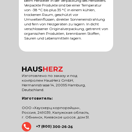
beim Hersteller in der Verpackung des Herstellers.
Verpackte Produkte sind bei einer Temperatur
von -38 °C bis plus 35 °C in einem kühlen,
trockenen Raum, geschützt vor
Umwelteinflüssen, direkter Sonneneinstrahlung
und fern von Heizgeräten zu lagern. In dicht
verschlossener Originalverpackung, getrennt von
organischen Produkten, brennbaren Stoffen,
Säuren und Lebensmitteln lagern.
Изготовлено по заказу и под
контролем HausHerz GmbH,
Hermannstrasse 14, 20095 Hamburg,
Deutschland.
Изготовитель:
ООО «Хаусхерц корпорэйшн»,
Россия, 249039, Калужская область,
г. Обнинск, Киевское шоссе, дом 51.
+7 (800) 300-26-26