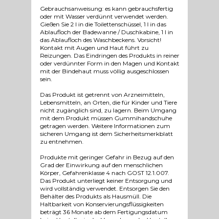
Gebrauchsanweisung: es kann gebrauchsfertig
oder mit Wasser verdünnt verwendet werden.
Gießen Sie 2 l in die Toilettenschüssel, 1 l in das
Ablaufloch der Badewanne / Duschkabine, 1 l in
das Ablaufloch des Waschbeckens. Vorsicht!
Kontakt mit Augen und Haut führt zu
Reizungen. Das Eindringen des Produkts in reiner
oder verdünnter Form in den Magen und Kontakt
mit der Bindehaut muss völlig ausgeschlossen
sein.
Das Produkt ist getrennt von Arzneimitteln,
Lebensmitteln, an Orten, die für Kinder und Tiere
nicht zugänglich sind, zu lagern. Beim Umgang
mit dem Produkt müssen Gummihandschuhe
getragen werden. Weitere Informationen zum
sicheren Umgang ist dem Sicherheitsmerkblatt
zu entnehmen.
Produkte mit geringer Gefahr in Bezug auf den
Grad der Einwirkung auf den menschlichen
Körper, Gefahrenklasse 4 nach GOST 12.1.007.
Das Produkt unterliegt keiner Entsorgung und
wird vollständig verwendet. Entsorgen Sie den
Behälter des Produkts als Hausmüll. Die
Haltbarkeit von Konservierungsflüssigkeiten
beträgt 36 Monate ab dem Fertigungsdatum