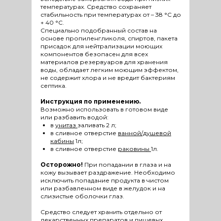
температурах. Средство сохраняет
стабильность при температурах от – 38 °С до
+ 40 °С.
Специально подобранный состав на
основе пропиленгликоля, спиртов, пакета
присадок для нейтрализации моющих
компонентов безопасен для всех
материалов резервуаров для хранения
воды, обладает легким моющим эффектом,
не содержит хлора и не вредит бактериям
септика.
Инструкция по применению.
Возможно использовать в готовом виде
или разбавить водой:
в
унитаз
заливать 2 л;
в сливное отверстие
ванной/душевой
кабины
1л;
в сливное отверстие
раковины
1л.
Осторожно!
При попадании в глаза и на
кожу вызывает раздражение. Необходимо
исключить попадание продукта в чистом
или разбавленном виде в желудок и на
слизистые оболочки глаз.
Средство следует хранить отдельно от
лекарственных препаратов и пищевых