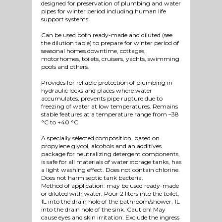
designed for preservation of plumbing and water
pipes for winter period including human life
support systems.
Can be used both ready-made and diluted (see
the dilution table) to prepare for winter period of
seasonal homes downtime, cottages,
motorhomes, toilets, cruisers, yachts, swimming
pools and others.
Provides for reliable protection of plumbing in
hydraulic locks and places where water
accumulates, prevents pipe rupture due to
freezing of water at low temperatures. Remains
stable features at a temperature range from –38
°C to +40 °C.
A specially selected composition, based on
propylene glycol, alcohols and an additives
package for neutralizing detergent components,
is safe for all materials of water storage tanks, has
a light washing effect. Does not contain chlorine.
Does not harm septic tank bacteria.
Method of application: may be used ready-made
or diluted with water. Pour 2 liters into the toilet,
1L into the drain hole of the bathroom/shower, 1L
into the drain hole of the sink. Caution! May
cause eyes and skin irritation. Exclude the ingress