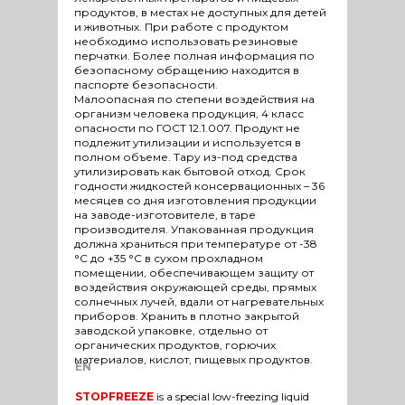
продуктов, в местах не доступных для детей
и животных. При работе с продуктом
необходимо использовать резиновые
перчатки. Более полная информация по
безопасному обращению находится в
паспорте безопасности.
Малоопасная по степени воздействия на
организм человека продукция, 4 класс
опасности по ГОСТ 12.1.007. Продукт не
подлежит утилизации и используется в
полном объеме. Тару из-под средства
утилизировать как бытовой отход. Срок
годности жидкостей консервационных – 36
месяцев со дня изготовления продукции
на заводе-изготовителе, в таре
производителя. Упакованная продукция
должна храниться при температуре от -38
°С до +35 °С в сухом прохладном
помещении, обеспечивающем защиту от
воздействия окружающей среды, прямых
солнечных лучей, вдали от нагревательных
приборов. Хранить в плотно закрытой
заводской упаковке, отдельно от
органических продуктов, горючих
материалов, кислот, пищевых продуктов.
EN
STOPFREEZE
is a special low-freezing liquid