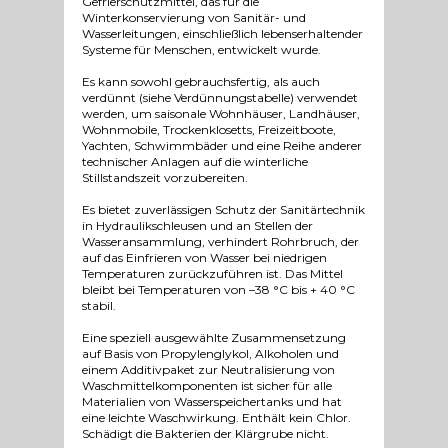
Gefrierschutzmittel, das für die
Winterkonservierung von Sanitär- und
Wasserleitungen, einschließlich lebenserhaltender
Systeme für Menschen, entwickelt wurde.
Es kann sowohl gebrauchsfertig, als auch
verdünnt (siehe Verdünnungstabelle) verwendet
werden, um saisonale Wohnhäuser, Landhäuser,
Wohnmobile, Trockenklosetts, Freizeitboote,
Yachten, Schwimmbäder und eine Reihe anderer
technischer Anlagen auf die winterliche
Stillstandszeit vorzubereiten.
Es bietet zuverlässigen Schutz der Sanitärtechnik
in Hydraulikschleusen und an Stellen der
Wasseransammlung, verhindert Rohrbruch, der
auf das Einfrieren von Wasser bei niedrigen
Temperaturen zurückzuführen ist. Das Mittel
bleibt bei Temperaturen von –38 °C bis + 40 °C
stabil.
Eine speziell ausgewählte Zusammensetzung
auf Basis von Propylenglykol, Alkoholen und
einem Additivpaket zur Neutralisierung von
Waschmittelkomponenten ist sicher für alle
Materialien von Wasserspeichertanks und hat
eine leichte Waschwirkung. Enthält kein Chlor.
Schädigt die Bakterien der Klärgrube nicht.