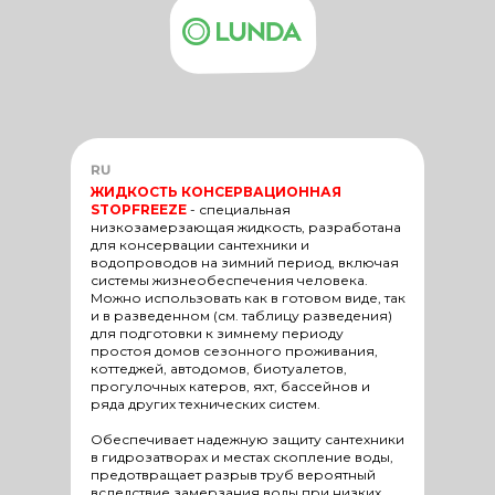
RU
ЖИДКОСТЬ КОНСЕРВАЦИОННАЯ
STOPFREEZE
-
специальная
низкозамерзающая жидкость, разработана
для консервации сантехники и
водопроводов на зимний период, включая
системы жизнеобеспечения человека.
Можно использовать как в готовом виде, так
и в разведенном (см. таблицу разведения)
для подготовки к зимнему периоду
простоя домов сезонного проживания,
коттеджей, автодомов, биотуалетов,
прогулочных катеров, яхт, бассейнов и
ряда других технических систем.
Обеспечивает надежную защиту сантехники
в гидрозатворах и местах скопление воды,
предотвращает разрыв труб вероятный
вследствие замерзания воды при низких