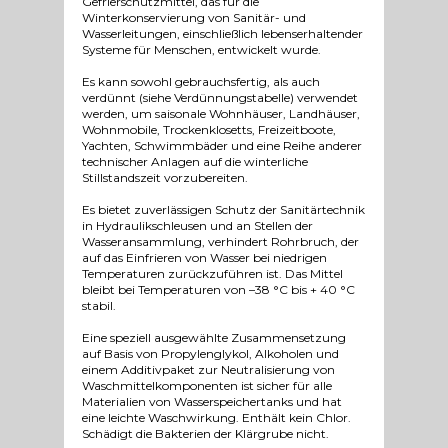
Gefrierschutzmittel, das für die
Winterkonservierung von Sanitär- und
Wasserleitungen, einschließlich lebenserhaltender
Systeme für Menschen, entwickelt wurde.
Es kann sowohl gebrauchsfertig, als auch
verdünnt (siehe Verdünnungstabelle) verwendet
werden, um saisonale Wohnhäuser, Landhäuser,
Wohnmobile, Trockenklosetts, Freizeitboote,
Yachten, Schwimmbäder und eine Reihe anderer
technischer Anlagen auf die winterliche
Stillstandszeit vorzubereiten.
Es bietet zuverlässigen Schutz der Sanitärtechnik
in Hydraulikschleusen und an Stellen der
Wasseransammlung, verhindert Rohrbruch, der
auf das Einfrieren von Wasser bei niedrigen
Temperaturen zurückzuführen ist. Das Mittel
bleibt bei Temperaturen von –38 °C bis + 40 °C
stabil.
Eine speziell ausgewählte Zusammensetzung
auf Basis von Propylenglykol, Alkoholen und
einem Additivpaket zur Neutralisierung von
Waschmittelkomponenten ist sicher für alle
Materialien von Wasserspeichertanks und hat
eine leichte Waschwirkung. Enthält kein Chlor.
Schädigt die Bakterien der Klärgrube nicht.