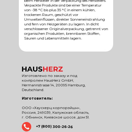
beim Hersteller in der Verpackung des Herstellers.
Verpackte Produkte sind bei einer Temperatur
von -38 °C bis plus 35 °C in einem kühlen,
trockenen Raum, geschützt vor
Umwelteinflüssen, direkter Sonneneinstrahlung
und fern von Heizgeräten zu lagern. In dicht
verschlossener Originalverpackung, getrennt von
organischen Produkten, brennbaren Stoffen,
Säuren und Lebensmitteln lagern.
Изготовлено по заказу и под
контролем HausHerz GmbH,
Hermannstrasse 14, 20095 Hamburg,
Deutschland.
Изготовитель:
ООО «Хаусхерц корпорэйшн»,
Россия, 249039, Калужская область,
г. Обнинск, Киевское шоссе, дом 51.
+7 (800) 300-26-26