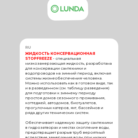
RU
ЖИДКОСТЬ КОНСЕРВАЦИОННАЯ
STOPFREEZE
-
специальная
низкозамерзающая жидкость, разработана
для консервации сантехники и
водопроводов на зимний период, включая
системы жизнеобеспечения человека.
Можно использовать как в готовом виде, так
и в разведенном (см. таблицу разведения)
для подготовки к зимнему периоду
простоя домов сезонного проживания,
коттеджей, автодомов, биотуалетов,
прогулочных катеров, яхт, бассейнов и
ряда других технических систем.
Обеспечивает надежную защиту сантехники
в гидрозатворах и местах скопление воды,
предотвращает разрыв труб вероятный
вследствие замерзания воды при низких