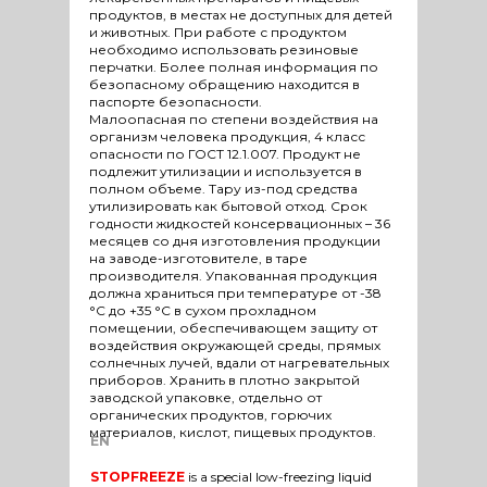
продуктов, в местах не доступных для детей
и животных. При работе с продуктом
необходимо использовать резиновые
перчатки. Более полная информация по
безопасному обращению находится в
паспорте безопасности.
Малоопасная по степени воздействия на
организм человека продукция, 4 класс
опасности по ГОСТ 12.1.007. Продукт не
подлежит утилизации и используется в
полном объеме. Тару из-под средства
утилизировать как бытовой отход. Срок
годности жидкостей консервационных – 36
месяцев со дня изготовления продукции
на заводе-изготовителе, в таре
производителя. Упакованная продукция
должна храниться при температуре от -38
°С до +35 °С в сухом прохладном
помещении, обеспечивающем защиту от
воздействия окружающей среды, прямых
солнечных лучей, вдали от нагревательных
приборов. Хранить в плотно закрытой
заводской упаковке, отдельно от
органических продуктов, горючих
материалов, кислот, пищевых продуктов.
EN
STOPFREEZE
is a special low-freezing liquid