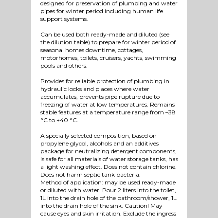
designed for preservation of plumbing and water
pipes for winter period including human life
support systems.
Can be used both ready-made and diluted (see
the dilution table) to prepare for winter period of
seasonal homes downtime, cottages,
motorhomes, toilets, cruisers, yachts, swimming
pools and others.
Provides for reliable protection of plumbing in
hydraulic locks and places where water
accumulates, prevents pipe rupture due to
freezing of water at low temperatures. Remains
stable features at a temperature range from –38
°C to +40 °C.
A specially selected composition, based on
propylene glycol, alcohols and an additives
package for neutralizing detergent components,
is safe for all materials of water storage tanks, has
a light washing effect. Does not contain chlorine.
Does not harm septic tank bacteria.
Method of application: may be used ready-made
or diluted with water. Pour 2 liters into the toilet,
1L into the drain hole of the bathroom/shower, 1L
into the drain hole of the sink. Caution! May
cause eyes and skin irritation. Exclude the ingress