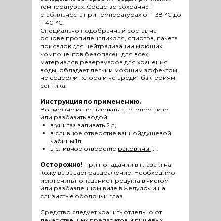
температурах. Средство сохраняет
стабильность при температурах от – 38 °С до
+ 40 °С.
Специально подобранный состав на
основе пропиленгликоля, спиртов, пакета
присадок для нейтрализации моющих
компонентов безопасен для всех
материалов резервуаров для хранения
воды, обладает легким моющим эффектом,
не содержит хлора и не вредит бактериям
септика.
Инструкция по применению.
Возможно использовать в готовом виде
или разбавить водой:
в
унитаз
заливать 2 л;
в сливное отверстие
ванной/душевой
кабины
1л;
в сливное отверстие
раковины
1л.
Осторожно!
При попадании в глаза и на
кожу вызывает раздражение. Необходимо
исключить попадание продукта в чистом
или разбавленном виде в желудок и на
слизистые оболочки глаз.
Средство следует хранить отдельно от
лекарственных препаратов и пищевых