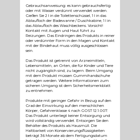
Gebrauchsanweisung: es kann gebrauchsfertig
oder mit Wasser verdünnt verwendet werden.
Gießen Sie 2 l in die Toilettenschüssel, 1 l in das
Ablaufloch der Badewanne / Duschkabine, 1 l in
das Ablaufloch des Waschbeckens. Vorsicht!
Kontakt mit Augen und Haut führt zu
Reizungen. Das Eindringen des Produkts in reiner
oder verdünnter Form in den Magen und Kontakt
mit der Bindehaut muss völlig ausgeschlossen
sein.
Das Produkt ist getrennt von Arzneimitteln,
Lebensmitteln, an Orten, die für Kinder und Tiere
nicht zugänglich sind, zu lagern. Beim Umgang
mit dem Produkt müssen Gummihandschuhe
getragen werden. Weitere Informationen zum
sicheren Umgang ist dem Sicherheitsmerkblatt
zu entnehmen.
Produkte mit geringer Gefahr in Bezug auf den
Grad der Einwirkung auf den menschlichen
Körper, Gefahrenklasse 4 nach GOST 12.1.007.
Das Produkt unterliegt keiner Entsorgung und
wird vollständig verwendet. Entsorgen Sie den
Behälter des Produkts als Hausmüll. Die
Haltbarkeit von Konservierungsflüssigkeiten
beträgt 36 Monate ab dem Fertigungsdatum